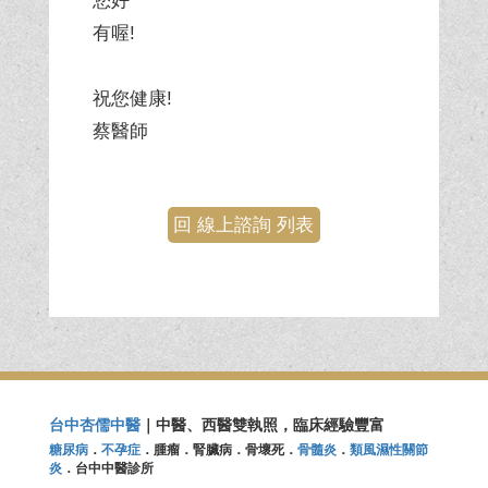
您好
有喔!
祝您健康!
蔡醫師
回 線上諮詢 列表
台中杏儒中醫
｜中醫、西醫雙執照，臨床經驗豐富
糖尿病
．
不孕症
．腫瘤．腎臟病．骨壞死．
骨髓炎
．
類風濕性關節
炎
．台中中醫診所