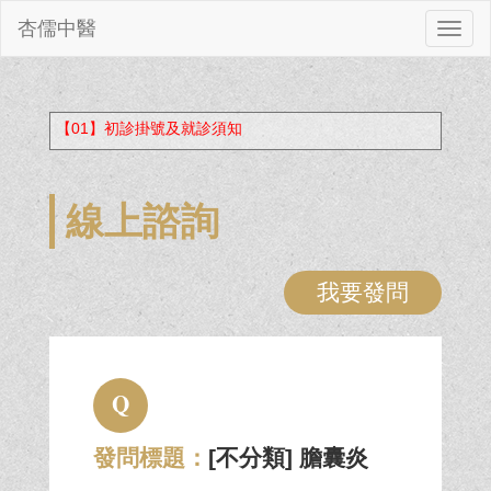
杏儒中醫
切
換
【01】初診掛號及就診須知
線上諮詢
我要發問
Q
發問標題：
[不分類] 膽囊炎