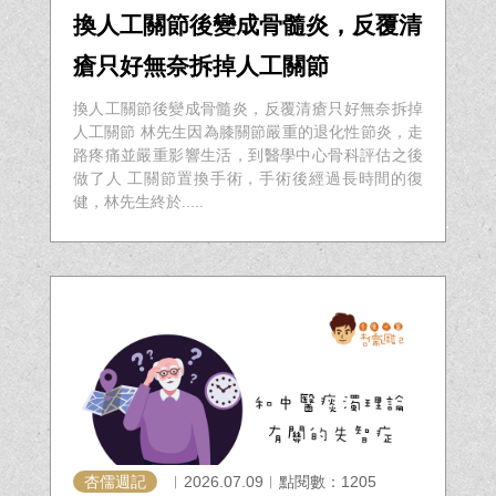
換人工關節後變成骨髓炎，反覆清
瘡只好無奈拆掉人工關節
換人工關節後變成骨髓炎，反覆清瘡只好無奈拆掉
人工關節 林先生因為膝關節嚴重的退化性節炎，走
路疼痛並嚴重影響生活，到醫學中心骨科評估之後
做了人 工關節置換手術，手術後經過長時間的復
健，林先生終於.....
杏儒週記
︱2026.07.09︱點閱數：1205