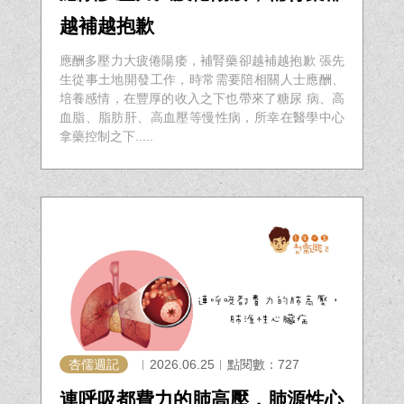
越補越抱歉
應酬多壓力大疲倦陽痿，補腎藥卻越補越抱歉 張先
生從事土地開發工作，時常需要陪相關人士應酬、
培養感情，在豐厚的收入之下也帶來了糖尿 病、高
血脂、脂肪肝、高血壓等慢性病，所幸在醫學中心
拿藥控制之下.....
杏儒週記
︱2026.06.25︱點閱數：727
連呼吸都費力的肺高壓，肺源性心