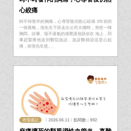
心絞痛
時不時發作的胸痛，心導管後仍然心絞痛 3年前的
一個夜晚，張先生下班走出公司大樓時，突然一陣
胸悶、頭暈、喘不過氣的感覺讓他跌坐在 地上，同
事趕緊將他送到醫院急診。急診醫師說這是心絞
痛，給張先生使.....
杏儒週記
︱2026.06.11︱點閱數：992