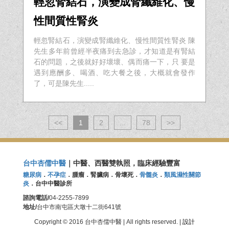
輕忽腎結石，演變成腎纖維化、慢
性間質性腎炎
輕忽腎結石，演變成腎纖維化、慢性間質性腎炎 陳
先生多年前曾經半夜痛到去急診，才知道是有腎結
石的問題，之後就好好壞壞、偶而痛一下，只 要是
遇到應酬多、喝酒、吃大餐之後，大概就會發作
了，可是陳先生.....
<<
1
2
...
78
>>
台中杏儒中醫
｜中醫、西醫雙執照，臨床經驗豐富
糖尿病
．
不孕症
．腫瘤．腎臟病．骨壞死．
骨髓炎
．
類風濕性關節
炎
．台中中醫診所
諮詢電話/
04-2255-7899
地址/
台中市南屯區大墩十二街641號
Copyright © 2016 台中杏儒中醫 | All rights reserved. |
設計