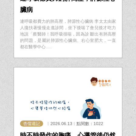
臟病
連呼吸都費力的肺高壓，肺源性心臟病 李太太由家
人攙扶著慢慢走進診間，坐下後喘了會兒後才吃力
地說「蔡醫師！我呼吸很喘，因為診 斷出有肺高壓
的問題，是屬於肺源性心臟病、右心室肥大，一直
都在醫學中心.....
杏儒週記
︱2026.06.13︱點閱數：1022
時不時發作的胸痛，心導管後仍然