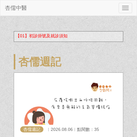
杏儒中醫
切
換
【01】初診掛號及就診須知
杏儒週記
杏儒週記
︱2026.08.06︱點閱數：35