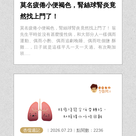
莫名疲倦小便褐色，腎絲球腎炎竟
然找上門了！
莫名疲倦小便褐色，腎絲球腎炎竟然找上門了！ 翁
先生平時並沒有甚麼慢性病，和大部分人一樣偶而
運動、偶而小酌、偶而追劇晚睡、偶而吃個鹽 酥
雞…，日子就是這樣平凡一天一天過。有次剛加
班.....
杏儒週記
︱2026.07.23︱點閱數：2236