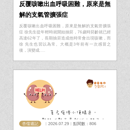
反覆咳嗽出血呼吸困難，原來是無
解的支氣管擴張症
反覆咳嗽出血呼吸困難，原來是無解的支氣管擴張
症 徐先生從年輕時就開始抽菸，76歲時菸齡就已經
高達62年了，長期抽菸造成他時常會出現咳嗽，而
徐 先生也習以為常。大概是3年前有一次感冒之
後，演變成.....
杏儒週記
︱2026.07.29︱點閱數：806