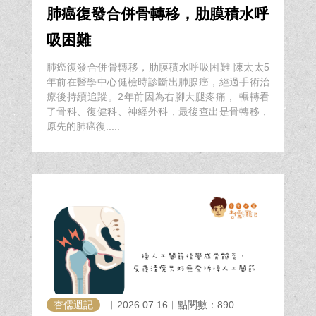
肺癌復發合併骨轉移，肋膜積水呼
吸困難
肺癌復發合併骨轉移，肋膜積水呼吸困難 陳太太5
年前在醫學中心健檢時診斷出肺腺癌，經過手術治
療後持續追蹤。2年前因為右腳大腿疼痛， 輾轉看
了骨科、復健科、神經外科，最後查出是骨轉移，
原先的肺癌復.....
杏儒週記
︱2026.07.16︱點閱數：890