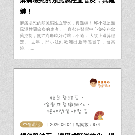
麻痛壞死的類風濕性血管炎，真難
纏！
麻痛壞死的類風濕性血管炎，真難纏！ 邱小姐是類
風濕性關節炎的患者，一直都在醫學中心免疫科拿
藥控制，關節疼痛時好時壞，不過， 大致上還算穩
定。 去年，邱小姐到歐洲出差時感冒了，發高
燒、.....
杏儒週記
︱2026.06.04︱點閱數：974