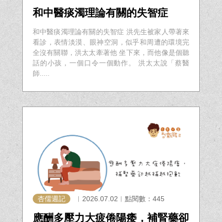
和中醫痰濁理論有關的失智症
和中醫痰濁理論有關的失智症 洪先生被家人帶著來
看診，表情淡漠、眼神空洞，似乎和周遭的環境完
全沒有關聯，洪太太牽著他 坐下來，而他像是個聽
話的小孩，一個口令一個動作。 洪太太說「蔡醫
師.....
杏儒週記
︱2026.07.02︱點閱數：445
應酬多壓力大疲倦陽痿，補腎藥卻