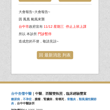
大會報告~大會報告~
因 鳳凰 颱風來襲
台中市
政府宣布
11/12 星期三
停止上班上課
所以 本診所
門診暫停
造成您的不便，敬請見諒~
回 最新消息 列表
台中杏儒中醫
｜中醫、西醫雙執照，臨床經驗豐富
糖尿病
．
不孕症
．腫瘤．腎臟病．骨壞死．
骨髓炎
．
類風濕性關節
炎
．台中中醫診所