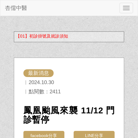
杏儒中醫
切
換
【01】初診掛號及就診須知
最新消息
︱2024.10.30
︱點閱數：2411
鳳凰颱風來襲 11/12 門
診暫停
facebook分享
LINE分享