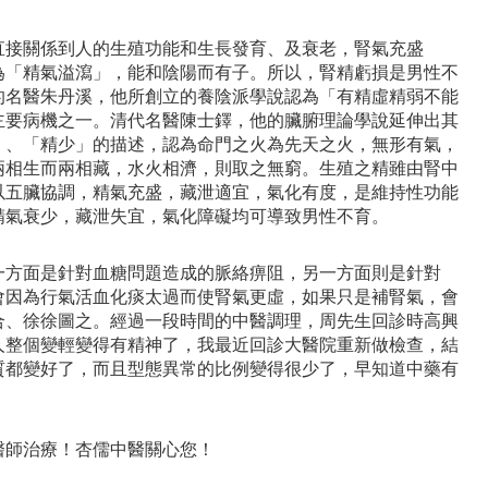
直接關係到人的生殖功能和生長發育、及衰老，腎氣充盛
為「精氣溢瀉」，能和陰陽而有子。所以，腎精虧損是男性不
的名醫朱丹溪，他所創立的養陰派學說認為「有精虛精弱不能
主要病機之一。清代名醫陳士鐸，他的臟腑理論學說延伸出其
」、「精少」的描述，認為命門之火為先天之火，無形有氣，
兩相生而兩相藏，水火相濟，則取之無窮。生殖之精雖由腎中
以五臟協調，精氣充盛，藏泄適宜，氣化有度，是維持性功能
精氣衰少，藏泄失宜，氣化障礙均可導致男性不育。
一方面是針對血糖問題造成的脈絡痹阻，另一方面則是針對
會因為行氣活血化痰太過而使腎氣更虛，如果只是補腎氣，會
合、徐徐圖之。經過一段時間的中醫調理，周先生回診時高興
人整個變輕變得有精神了，我最近回診大醫院重新做檢查，結
質都變好了，而且型態異常的比例變得很少了，早知道中藥有
醫師治療！杏儒中醫關心您！