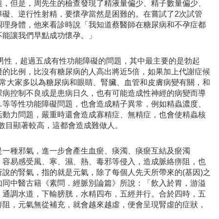
題，但是，周先生的檢查發現了精液量偏少、精子數量偏少、
障礙、逆行性射精，要懷孕當然是困難的。在嘗試了2次試管
調理身體，他來看診時說「我知道蔡醫師在糖尿病和不孕症都
不能讓我們早點成功懷孕。」
灣男性，超過五成有性功能障礙的問題，其中最主要的是勃起
礙的比例，比沒有糖尿病的人高出將近5倍，如果加上代謝症候
通常大家多以為糖尿病和眼睛、腎臟、血管和皮膚病變有關，和
尿病控制不良或是患病日久，也有可能造成性神經的病變而導
…等等性功能障礙問題，也會造成精子異常，例如精蟲濃度、
活動力問題，嚴重時還會造成寡精症、無精症，也會使精蟲核
的數目顯著較高，這都會造成難做人。
是一種邪氣，進一步會產生血瘀、痰濁、痰瘀互結及瘀濁
，容易感受風、寒、濕、熱、毒邪等侵入，造成脈絡痹阻，也
說的腎氣，指的就是元氣，除了每個人先天所帶來的(基因)之
如同中醫古籍《素問．經脈別論篇》所說：「飲入於胃，游溢
，通調水道，下輸膀胱，水精四布，五經并行。合於四時，五
痹阻，元氣無從補充，就會越來越虛，便會呈現腎虛的症狀，