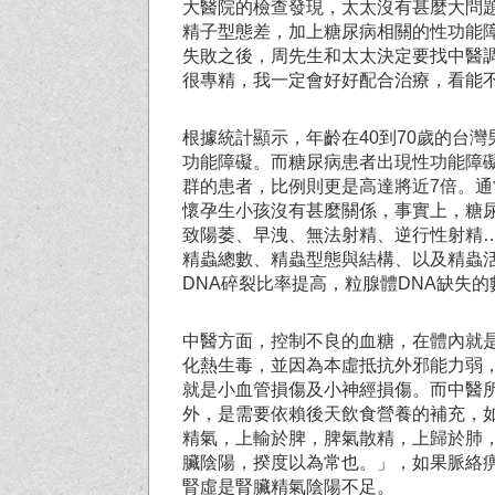
大醫院的檢查發現，太太沒有甚麼大問
精子型態差，加上糖尿病相關的性功能
失敗之後，周先生和太太決定要找中醫
很專精，我一定會好好配合治療，看能
根據統計顯示，年齡在40到70歲的台
功能障礙。而糖尿病患者出現性功能障
群的患者，比例則更是高達將近7倍。
懷孕生小孩沒有甚麼關係，事實上，糖
致陽萎、早洩、無法射精、逆行性射精
精蟲總數、精蟲型態與結構、以及精蟲
DNA碎裂比率提高，粒腺體DNA缺失
中醫方面，控制不良的血糖，在體內就
化熱生毒，並因為本虛抵抗外邪能力弱
就是小血管損傷及小神經損傷。而中醫所
外，是需要依賴後天飲食營養的補充，
精氣，上輸於脾，脾氣散精，上歸於肺
臟陰陽，揆度以為常也。」，如果脈絡
腎虛是腎臟精氣陰陽不足。