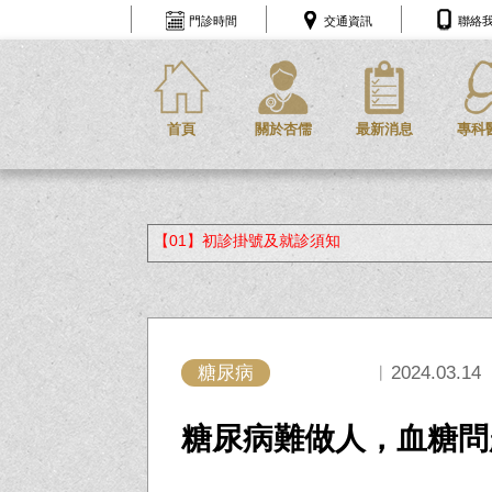
門診時間
交通資訊
聯絡
首頁
關於杏儒
最新消息
專科
【01】初診掛號及就診須知
糖尿病
︱2024.03.14
糖尿病難做人，血糖問