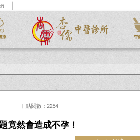
我們
醫療
杏
︱點閱數：2254
題竟然會造成不孕！