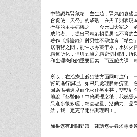
中醫認為腎藏精，主生殖，腎氣的衰盛
會促使「天癸」的成熟，在男子則表現
孕症的主要病機之一。金元四大家之一
成胎者」，提出腎精虧損是男性不育的
著作《辨證錄》對男性不孕症有「精空
居兩腎之間，能生水亦藏于水，水與火
精氣所化，但與五臟之精密切相關，所
和生理機能的重要因素，而五臟失調，
所以，在治療上必須雙方面同時進行，
腎氣進行調理。如果只處理脈絡痹阻，
因為滋補過度而化火化痰更甚，雙雙結
地說「蔡醫師！中藥調理之後，我感覺
果進步很多喔，精蟲數量、活動力、品
效，我一定更早開始調理啊！」
如果您有相關問題，建議您要尋求專業