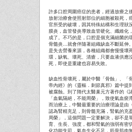
許多口腔周圍癌症的患者，經過放療之
放射治療會使照射部位的細胞被殺死，
官所受的破壞，因其特殊結構和生理狀
膜炎，血管發炎導致血管硬化、纖維化
成了。不巧的是，口腔是個充滿細菌的
骨髓炎…就會伴隨著組織缺血不斷延伸
是失去營養來源，各種組織都會慢慢壞
環，缺氧、壞死、清瘡，只要血液供應
死，即使是重建也容易失敗。
缺血性骨壞死，屬於中醫「骨蝕」、「
帝內經》的《靈樞．刺節真邪》篇中提
被腐蝕。到了隋代太醫巢元方著作的《
「血氣隔絕，不能周榮」，致使氣血瘀
而治療上，中醫最重要的治療理論是由
認為腎精充足，則骨髓充滿，腎氣的充
周榮」，這個問題一定要解決，卻不是
育、生長、強度，都和腎氣的強弱有密
化功能失司，氣血生化不足，筋骨肌肉