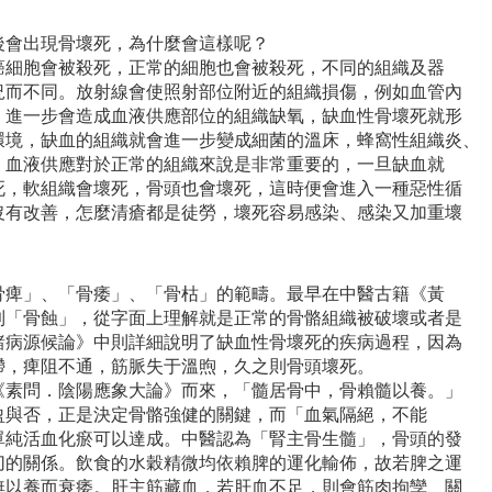
後會出現骨壞死，為什麼會這樣呢？
癌細胞會被殺死，正常的細胞也會被殺死，不同的組織及器
況而不同。放射線會使照射部位附近的組織損傷，例如血管內
，進一步會造成血液供應部位的組織缺氧，缺血性骨壞死就形
環境，缺血的組織就會進一步變成細菌的溫床，蜂窩性組織炎、
。血液供應對於正常的組織來說是非常重要的，一旦缺血就
死，軟組織會壞死，骨頭也會壞死，這時便會進入一種惡性循
沒有改善，怎麼清瘡都是徒勞，壞死容易感染、感染又加重壞
骨痺」、「骨痿」、「骨枯」的範疇。最早在中醫古籍《黃
到「骨蝕」，從字面上理解就是正常的骨骼組織被破壞或者是
諸病源候論》中則詳細說明了缺血性骨壞死的疾病過程，因為
滯，痺阻不通，筋脈失于溫煦，久之則骨頭壞死。
《素問．陰陽應象大論》而來，「髓居骨中，骨賴髓以養。」
盈與否，正是決定骨骼強健的關鍵，而「血氣隔絕，不能
單純活血化瘀可以達成。中醫認為「腎主骨生髓」，骨頭的發
切的關係。飲食的水穀精微均依賴脾的運化輸佈，故若脾之運
無以養而衰痿。肝主筋藏血，若肝血不足，則會筋肉拘孿、關