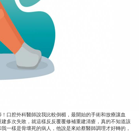
師！口腔外科醫師說我比較倒楣，最開始的手術和放療讓血
重建多次失敗，就這樣反反覆覆修補重建清瘡，真的不知道該
和我一樣是骨壞死的病人，他說是來給蔡醫師調理才好轉的，