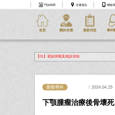
門診時間
交通資訊
聯絡
首頁
關於杏儒
最新消息
專科
【01】初診掛號及就診須知
腫瘤專科
︱2024.04.25
下顎腫瘤治療後骨壞死