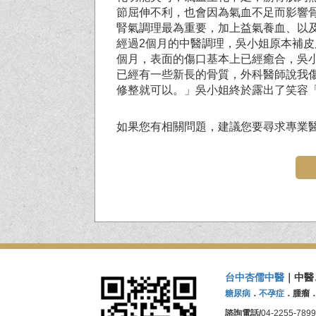
節屈伸不利，也會因為氣血不足而影響
腎氣調理最為重要，加上益氣養血、以
經過2個月的中醫調理，吳小姐原本補皮
個月，表面的傷口基本上已經癒合，吳
已經有一些新長的骨質，外科醫師說我
修整就可以。」吳小姐終於露出了笑容
如果您有相關問題，建議您要尋求專業
台中杏儒中醫
｜中醫
糖尿病
．
不孕症
．腫瘤
諮詢電話/
04-2255-7899