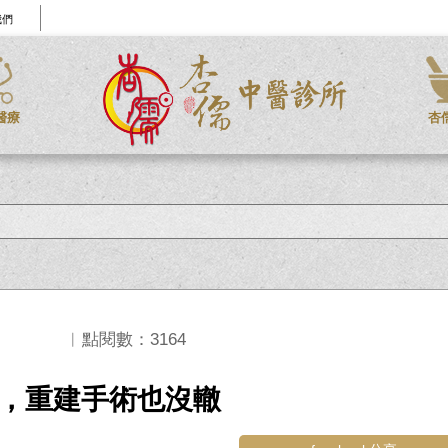
我們
醫療
杏
︱點閱數：3164
，重建手術也沒轍