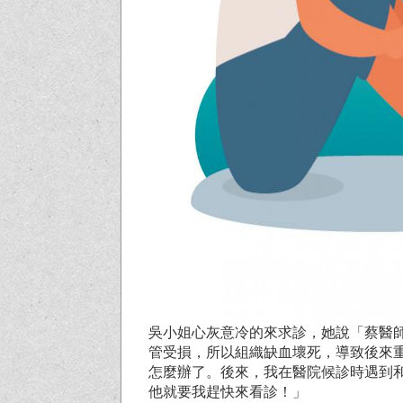
吳小姐心灰意冷的來求診，她說「蔡醫
管受損，所以組織缺血壞死，導致後來
怎麼辦了。後來，我在醫院候診時遇到
他就要我趕快來看診！」