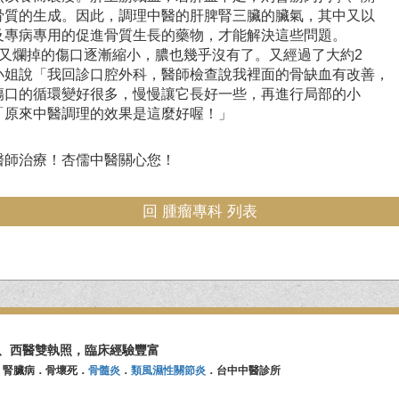
骨質的生成。因此，調理中醫的肝脾腎三臟的臟氣，其中又以
及專病專用的促進骨質生長的藥物，才能解決這些問題。
又爛掉的傷口逐漸縮小，膿也幾乎沒有了。又經過了大約2
小姐說「我回診口腔外科，醫師檢查說我裡面的骨缺血有改善，
傷口的循環變好很多，慢慢讓它長好一些，再進行局部的小
「原來中醫調理的效果是這麼好喔！」
醫師治療！杏儒中醫關心您！
回 腫瘤專科 列表
、西醫雙執照，臨床經驗豐富
．腎臟病．骨壞死．
骨髓炎
．
類風濕性關節炎
．台中中醫診所