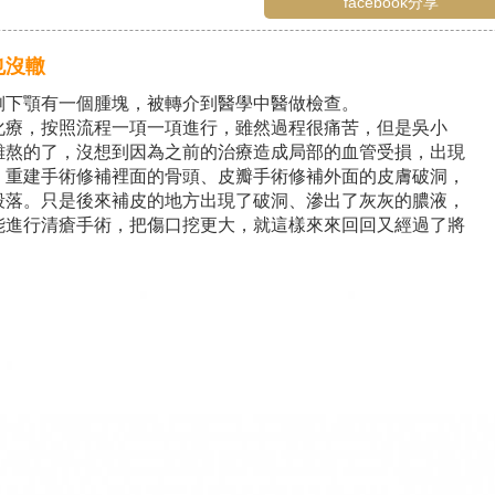
facebook分享
也沒轍
側下顎有一個腫塊，被轉介到醫學中醫做檢查。
化療，按照流程一項一項進行，雖然過程很痛苦，但是吳小
難熬的了，沒想到因為之前的治療造成局部的血管受損，出現
，重建手術修補裡面的骨頭、皮瓣手術修補外面的皮膚破洞，
段落。只是後來補皮的地方出現了破洞、滲出了灰灰的膿液，
能進行清瘡手術，把傷口挖更大，就這樣來來回回又經過了將