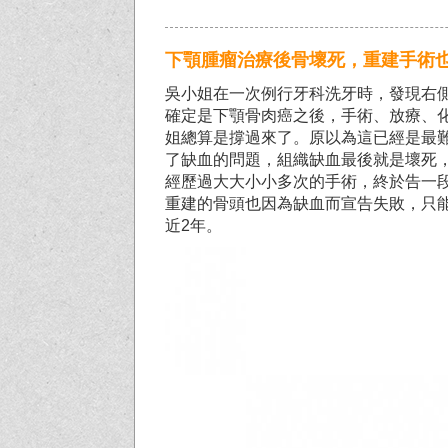
下顎腫瘤治療後骨壞死，重建手術
吳小姐在一次例行牙科洗牙時，發現右
確定是下顎骨肉癌之後，手術、放療、
姐總算是撐過來了。原以為這已經是最
了缺血的問題，組織缺血最後就是壞死
經歷過大大小小多次的手術，終於告一
重建的骨頭也因為缺血而宣告失敗，只
近2年。