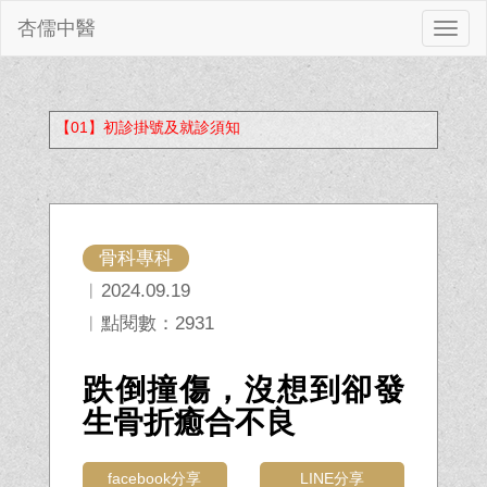
杏儒中醫
切
換
【01】初診掛號及就診須知
骨科專科
︱2024.09.19
︱點閱數：2931
跌倒撞傷，沒想到卻發
生骨折癒合不良
facebook分享
LINE分享