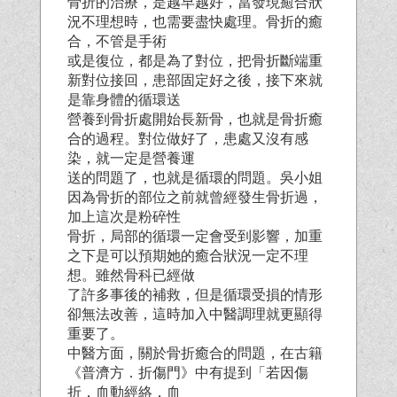
骨折的治療，是越早越好，當發現癒合狀
況不理想時，也需要盡快處理。骨折的癒
合，不管是手術
或是復位，都是為了對位，把骨折斷端重
新對位接回，患部固定好之後，接下來就
是靠身體的循環送
營養到骨折處開始長新骨，也就是骨折癒
合的過程。對位做好了，患處又沒有感
染，就一定是營養運
送的問題了，也就是循環的問題。吳小姐
因為骨折的部位之前就曾經發生骨折過，
加上這次是粉碎性
骨折，局部的循環一定會受到影響，加重
之下是可以預期她的癒合狀況一定不理
想。雖然骨科已經做
了許多事後的補救，但是循環受損的情形
卻無法改善，這時加入中醫調理就更顯得
重要了。
中醫方面，關於骨折癒合的問題，在古籍
《普濟方．折傷門》中有提到「若因傷
折，血動經絡，血