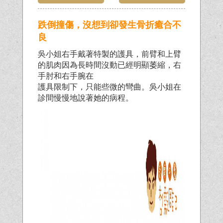
跌倒撞傷，沒想到卻發生骨折癒合不
良
吳小姐右手戴著特製的護具，前臂和上臂
的肌肉因為長時間沒動已經明顯萎縮，右
手肘和右手腕在
護具限制下，只能些微的彎曲。吳小姐在
診間慢慢地說著她的病程。