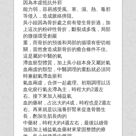
因為本虛抵抗外邪
能力弱，容易感受風、寒、濕、熱、毒邪
等侵入，造成脈絡痹阻。
吳小姐因為骨折處之前有發生骨折過，加
上這次的粉碎性骨折，斷裂成多塊，局部
的微循環受創嚴
重，而骨折的預後和局部的循環有密切相
關，當然會造成新骨折的癒合條件不佳。
這是屬於中醫的氣
滯血瘀型體質，加上吳小姐本身又屬於氣
血兩虛的類型，中醫調理的重點就必須同
時兼顧氣滯血瘀和
氣血兩虛，合併一起處理。初期調理以活
血化瘀行氣去滯為主，時程大約2週左
右。接下來加入補益氣
血的藥材，占比大約4成，時程也是2週左
右。再來就是以滋養肝腎來促進骨骼生
長，酌加生肌長肉的
中藥材，時程大約4週左右，最後以續骨
強筋加上補益氣血藥材來鞏固整體的療