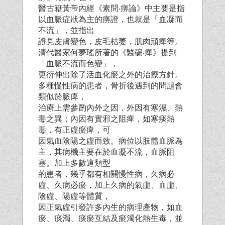
醫古籍黃帝內經《素問‧痹論》中主要是指
以血脈症狀為主的痹證，也就是「血凝而
不流」，並指出
證見皮膚變色，皮毛枯萎，肌肉頑痺等。
清代醫家何夢瑤所著的《醫碥‧痺》提到
「血脈不流而色變」，
更衍伸出除了活血化瘀之外的治療方針。
多種慢性病的患者，骨折後遇到的問題會
類似於脈痺，
治療上需參酌內外之因，外因有寒濕、熱
毒之異；內因有實邪之阻痺，如寒痰熱
毒，有正虛瘀痺，可
因氣血陰陽之虛而致。病位以肢體血脈為
主，其病機主要在於血凝不流，血脈阻
塞。加上多數這類型
的患者，幾乎都有相關慢性病，久病必
虛、久病必瘀，加上久病的氣虛、血虛、
陰虛、陽虛等體質，
因正氣虛引發許多內生的病理產物，如血
瘀、痰濁、痰瘀互結及瘀濁化熱生毒，並