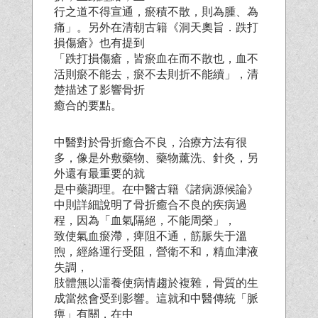
行之道不得宣通，瘀積不散，則為腫、為
痛」。另外在清朝古籍《洞天奧旨．跌打
損傷瘡》也有提到
「跌打損傷瘡，皆瘀血在而不散也，血不
活則瘀不能去，瘀不去則折不能續」，清
楚描述了影響骨折
癒合的要點。
中醫對於骨折癒合不良，治療方法有很
多，像是外敷藥物、藥物薰洗、針灸，另
外還有最重要的就
是中藥調理。在中醫古籍《諸病源候論》
中則詳細說明了骨折癒合不良的疾病過
程，因為「血氣隔絕，不能周榮」，
致使氣血瘀滯，痺阻不通，筋脈失于溫
煦，經絡運行受阻，營衛不和，精血津液
失調，
肢體無以濡養使病情趨於複雜，骨質的生
成當然會受到影響。這就和中醫傳統「脈
痹」有關，在中