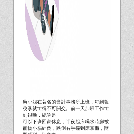
吳小姐在著名的會計事務所上班，每到報
稅季就忙得不可開交。前一天加班工作忙
到很晚，總算是
可以下班回家休息，半夜起床喝水時腳被
寵物小貓絆倒，跌倒右手撞到床頭櫃，隨