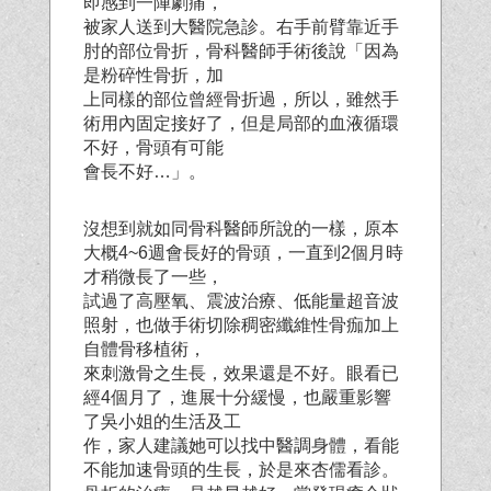
即感到一陣劇痛，
被家人送到大醫院急診。右手前臂靠近手
肘的部位骨折，骨科醫師手術後說「因為
是粉碎性骨折，加
上同樣的部位曾經骨折過，所以，雖然手
術用內固定接好了，但是局部的血液循環
不好，骨頭有可能
會長不好…」。
沒想到就如同骨科醫師所說的一樣，原本
大概4~6週會長好的骨頭，一直到2個月時
才稍微長了一些，
試過了高壓氧、震波治療、低能量超音波
照射，也做手術切除稠密纖維性骨痂加上
自體骨移植術，
來刺激骨之生長，效果還是不好。眼看已
經4個月了，進展十分緩慢，也嚴重影響
了吳小姐的生活及工
作，家人建議她可以找中醫調身體，看能
不能加速骨頭的生長，於是來杏儒看診。