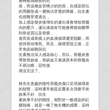
會轉變為緻密的疤
痕，而這種血管稀少的疤痕，在感染部位
的周圍形成一層無法穿透的障礙，抗生素
也很難穿透過去，
加上感染發炎後增生的滲出液會增加骨髓
內的壓力，滲出液就有可能會將致病菌帶
到骨皮質以及骨膜，
進而造成骨膜上的血液循環遭受阻斷，而
使得骨頭壞死。而且，循環受阻之後，正
常免疫細胞與抗
生素無法深入感染核心，所以，骨髓炎會
導致骨缺血，骨缺血又會讓原本的骨髓炎
不易治療，惡性循
環沒完沒了。
林先生患處的慢性骨髓炎傷口呈現循環差
的狀態，這時通常都是反覆多次清瘡手術
效果不好、抗生
素效果不好的階段，相對於一般感染的紅
腫熱痛，就是一種了無生機的感覺，這時