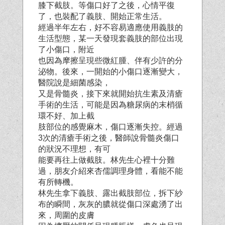
膝下截肢。等傷口好了之後，心情平復
了，也裝配了義肢、開始正常生活。
經過半年左右，好不容易適應使用義肢的
生活型態，某一天發現套義肢的部位出現
了小傷口，附近
也因為摩擦呈現些微紅腫、伴有少許的分
泌物。後來，一開始的小傷口逐漸變大，
醫院說是細菌感染，
又是骨髓炎，接下來就開始抗生素及清瘡
手術的生活，可能是因為糖尿病的末梢循
環不好、加上截
肢部位的感覺麻木，傷口逐漸失控。經過
3次的清瘡手術之後，醫師說骨髓炎傷口
的狀況不理想，有可
能要再往上做截肢。林先生心裡十分難
過，朋友介紹來杏儒調理身體，看能不能
有所轉機。
林先生拿下義肢、露出截肢部位，拆下紗
布的瞬間，灰灰的膿就從傷口深處湧了出
來，周圍的皮膚