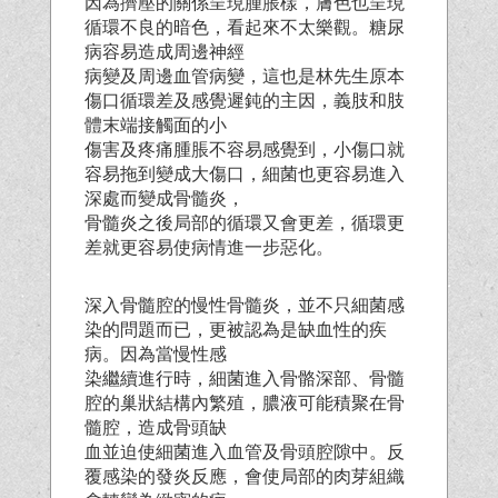
因為擠壓的關係呈現腫脹樣，膚色也呈現
循環不良的暗色，看起來不太樂觀。糖尿
病容易造成周邊神經
病變及周邊血管病變，這也是林先生原本
傷口循環差及感覺遲鈍的主因，義肢和肢
體末端接觸面的小
傷害及疼痛腫脹不容易感覺到，小傷口就
容易拖到變成大傷口，細菌也更容易進入
深處而變成骨髓炎，
骨髓炎之後局部的循環又會更差，循環更
差就更容易使病情進一步惡化。
深入骨髓腔的慢性骨髓炎，並不只細菌感
染的問題而已，更被認為是缺血性的疾
病。因為當慢性感
染繼續進行時，細菌進入骨骼深部、骨髓
腔的巢狀結構內繁殖，膿液可能積聚在骨
髓腔，造成骨頭缺
血並迫使細菌進入血管及骨頭腔隙中。反
覆感染的發炎反應，會使局部的肉芽組織