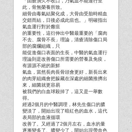
「由瘡潰久不收口，乃氣血不能運行至
此，骨無榮養所致。
細骨由毒氣結聚化成，大骨由受胎時精血
交錯而結，日後必成此疽也。」明確指出
氣血運行對於癰疽
的重要性，這衍伸出中醫最重要的「腐肉
不去、腐骨不長」理論，清瘡清除傷口局
部的腐爛組織，只
能促進傷口表面的生長，中醫的氣血運行
理論則是改善傷口所需要的營養及免疫，
有源源不絕的新鮮
氣血，當然長肉長骨頭會更好，新長出來
的肉芽組織會把躲藏在深處的細菌推擠出
來，細菌就更容易
被我們的白血球殺掉了，這又是一舉數
得。
經過2個月的中醫調理，林先生傷口的膿
變淡了，開始出現了暗紅色的血水，這代
表局部的血液循環
改善了。又經過了2個月左右，血水的量
逐漸變多了、膿變少了，開始出現帶血色