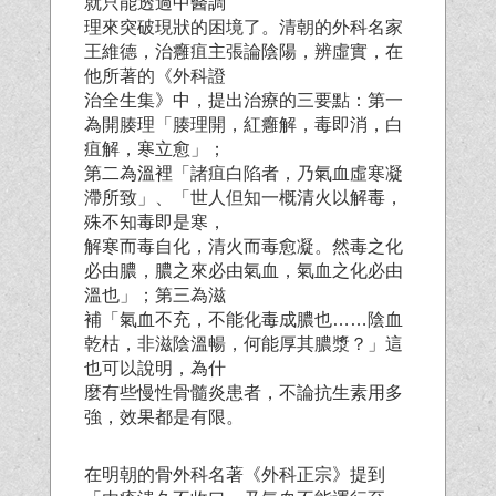
就只能透過中醫調
理來突破現狀的困境了。清朝的外科名家
王維德，治癰疽主張論陰陽，辨虛實，在
他所著的《外科證
治全生集》中，提出治療的三要點：第一
為開腠理「腠理開，紅癰解，毒即消，白
疽解，寒立愈」；
第二為溫裡「諸疽白陷者，乃氣血虛寒凝
滯所致」、「世人但知一概清火以解毒，
殊不知毒即是寒，
解寒而毒自化，清火而毒愈凝。然毒之化
必由膿，膿之來必由氣血，氣血之化必由
溫也」；第三為滋
補「氣血不充，不能化毒成膿也……陰血
乾枯，非滋陰溫暢，何能厚其膿漿？」這
也可以說明，為什
麼有些慢性骨髓炎患者，不論抗生素用多
強，效果都是有限。
在明朝的骨外科名著《外科正宗》提到