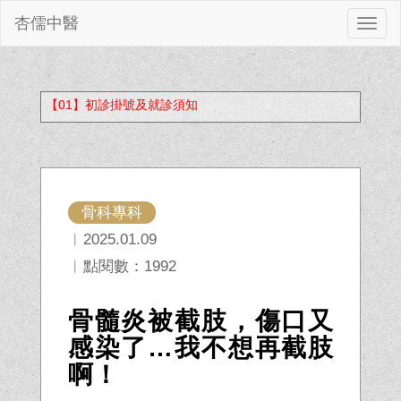
杏儒中醫
切
換
【01】初診掛號及就診須知
骨科專科
︱2025.01.09
︱點閱數：1992
骨髓炎被截肢，傷口又
感染了…我不想再截肢
啊！