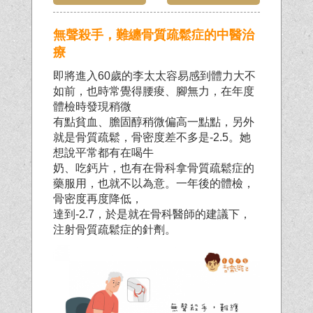
無聲殺手，難纏骨質疏鬆症的中醫治
療
即將進入60歲的李太太容易感到體力大不
如前，也時常覺得腰痠、腳無力，在年度
體檢時發現稍微
有點貧血、膽固醇稍微偏高一點點，另外
就是骨質疏鬆，骨密度差不多是-2.5。她
想說平常都有在喝牛
奶、吃鈣片，也有在骨科拿骨質疏鬆症的
藥服用，也就不以為意。一年後的體檢，
骨密度再度降低，
達到-2.7，於是就在骨科醫師的建議下，
注射骨質疏鬆症的針劑。