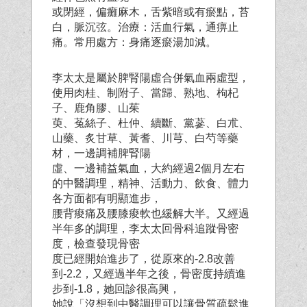
或閉經，偏癱麻木，舌紫暗或有瘀點，苔
白，脈沉弦。治療：活血行氣，通痹止
痛。常用處方
：身痛逐瘀湯加減。
李太太是屬於脾腎陽虛合併氣血兩虛型，
使用肉桂、制附子、當歸、熟地、枸杞
子、鹿角膠、山茱
萸、菟絲子、杜仲、續斷、黨蔘、白朮、
山藥、炙甘草、黃耆、川芎、白芍等藥
材，一邊調補脾腎陽
虛、一邊補益氣血，大約經過2個月左右
的中醫調理，精神、活動力、飲食、體力
各方面都有明顯進步，
腰背痠痛及腰膝痠軟也緩解大半。又經過
半年多的調理，李太太回骨科追蹤骨密
度，檢查發現骨密
度已經開始進步了，從原來的-2.8改善
到-2.2，又經過半年之後，骨密度持續進
步到-1.8，她回診很高興，
她說「沒想到中醫調理可以讓骨質疏鬆進