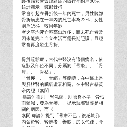
經後婦女骨質疏鬆症的盛行率約為30%。
統計顯示，髖部骨折
常會引起在骨折後一年內死亡，男性髖部
骨折病患在一年內的死亡率為22%，女性
則為15%，較同年齡
者之平均死亡率高出許多，而未死亡者常
因未能完全自立生活而需長期照護，且經
常會再度發生骨折。
骨質疏鬆症，古代中醫沒有這個病名，依
症狀及部位不同，分屬於「骨痿」、「骨
痺」、「骨枯」、
「骨極」、「骨縮」等範疇，在中醫上是
與肝脾腎的臟氣虛衰相關。在中醫古籍黃
帝內經《素問
‧痿論》提到「腎氣熱，則腰脊不舉，骨枯
而髓減，發為骨痿。」提示熱邪腎虛是相
關的病因。而《
素問‧痺論》提到「骨痹不已，復感於邪，
內舍於腎。腎痹者，善脹，尻以代踵，脊