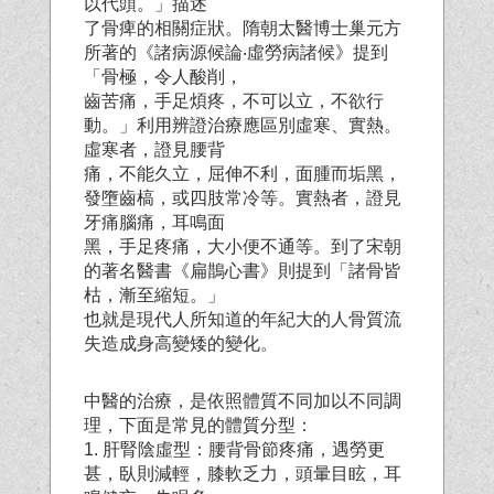
以代頭。」描述
了骨痺的相關症狀。隋朝太醫博士巢元方
所著的《諸病源候論‧虛勞病諸候》提到
「骨極，令人酸削，
齒苦痛，手足煩疼，不可以立，不欲行
動。」利用辨證治療應區別虛寒、實熱。
虛寒者，證見腰背
痛，不能久立，屈伸不利，面腫而垢黑，
發墮齒槁，或四肢常冷等。實熱者，證見
牙痛腦痛，耳鳴面
黑，手足疼痛，大小便不通等。到了宋朝
的著名醫書《扁鵲心書》則提到「諸骨皆
枯，漸至縮短。」
也就是現代人所知道的年紀大的人骨質流
失造成身高變矮的變化。
中醫的治療，是依照體質不同加以不同調
理，下面是常見的體質分型：
1. 肝腎陰虛型：腰背骨節疼痛，遇勞更
甚，臥則減輕，膝軟乏力，頭暈目眩，耳