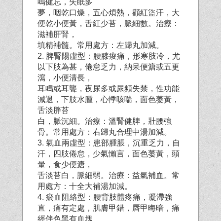
鳴健忘，失眠多
夢，咽乾口燥，五心煩熱，顴紅盜汗，大
便乾小便黃，舌紅少苔，脈細數。治療：
滋補肝腎，
填精補髓。常用處方：左歸丸加減。
2. 脾腎陽虛型：腰膝痠痛，形寒肢冷，尤
以下肢為甚，倦怠乏力，納呆便溏或五更
瀉，小便清長，
耳鳴或耳聾，夜尿多或尿頻失禁，性功能
減退，下肢水腫，心悸咳喘，面色萎黃，
舌淡胖苔
白，脈沉細。治療：溫腎健脾，壯腰強
骨。常用處方：右歸丸合理中湯加減。
3. 氣血兩虛型：患部腫脹，沉重乏力，自
汗，四肢倦怠，少氣懶言，面色萎黃，頭
暈，食少便溏，
舌淡苔白，脈細弱。治療：益氣補血。常
用處方：十全大補湯加減。
4. 瘀血阻絡型：腰背肢體疼痛，凝滯強
直，痛有定處，肌膚甲錯，唇甲晦暗，痛
經伴色黑有血塊