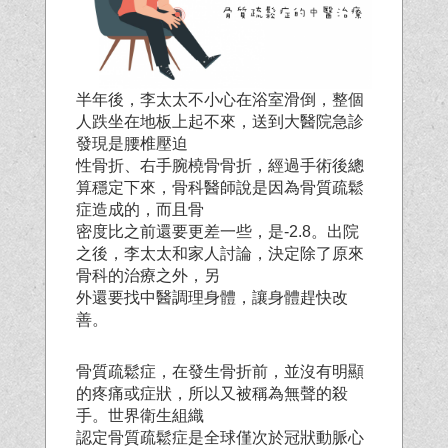
半年後，李太太不小心在浴室滑倒，整個
人跌坐在地板上起不來，送到大醫院急診
發現是腰椎壓迫
性骨折、右手腕橈骨骨折，經過手術後總
算穩定下來，骨科醫師說是因為骨質疏鬆
症造成的，而且骨
密度比之前還要更差一些，是-2.8。出院
之後，李太太和家人討論，決定除了原來
骨科的治療之外，另
外還要找中醫調理身體，讓身體趕快改
善。
骨質疏鬆症，在發生骨折前，並沒有明顯
的疼痛或症狀，所以又被稱為無聲的殺
手。世界衛生組織
認定骨質疏鬆症是全球僅次於冠狀動脈心