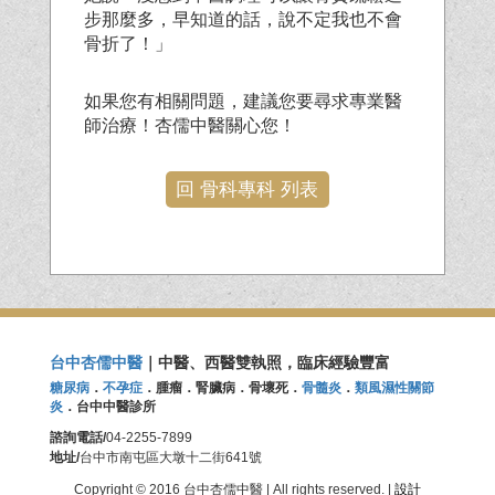
步那麼多，早知道的話，說不定我也不會
骨折了！」
如果您有相關問題，建議您要尋求專業醫
師治療！杏儒中醫關心您！
回 骨科專科 列表
台中杏儒中醫
｜中醫、西醫雙執照，臨床經驗豐富
糖尿病
．
不孕症
．腫瘤．腎臟病．骨壞死．
骨髓炎
．
類風濕性關節
炎
．台中中醫診所
諮詢電話/
04-2255-7899
地址/
台中市南屯區大墩十二街641號
Copyright © 2016 台中杏儒中醫 | All rights reserved. |
設計