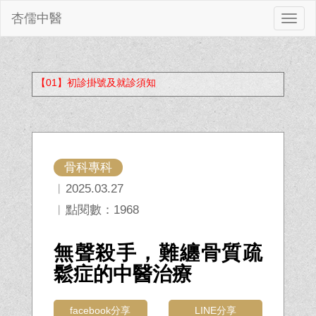
杏儒中醫
切
換
【01】初診掛號及就診須知
骨科專科
︱2025.03.27
︱點閱數：1968
無聲殺手，難纏骨質疏
鬆症的中醫治療
facebook分享
LINE分享