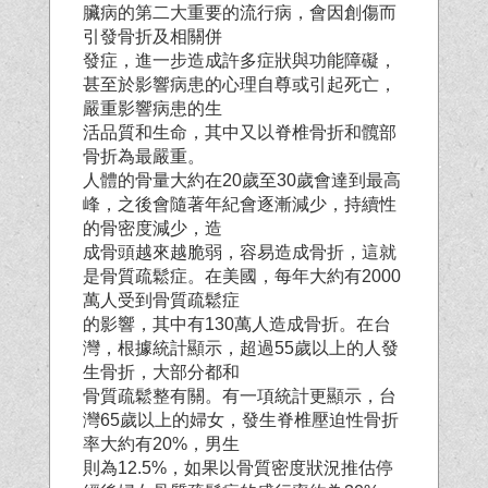
臟病的第二大重要的流行病，會因創傷而
引發骨折及相關併
發症，進一步造成許多症狀與功能障礙，
甚至於影響病患的心理自尊或引起死亡，
嚴重影響病患的生
活品質和生命，其中又以脊椎骨折和髖部
骨折為最嚴重。
人體的骨量大約在20歲至30歲會達到最高
峰，之後會隨著年紀會逐漸減少，持續性
的骨密度減少，造
成骨頭越來越脆弱，容易造成骨折，這就
是骨質疏鬆症。在美國，每年大約有2000
萬人受到骨質疏鬆症
的影響，其中有130萬人造成骨折。在台
灣，根據統計顯示，超過55歲以上的人發
生骨折，大部分都和
骨質疏鬆整有關。有一項統計更顯示，台
灣65歲以上的婦女，發生脊椎壓迫性骨折
率大約有20%，男生
則為12.5%，如果以骨質密度狀況推估停