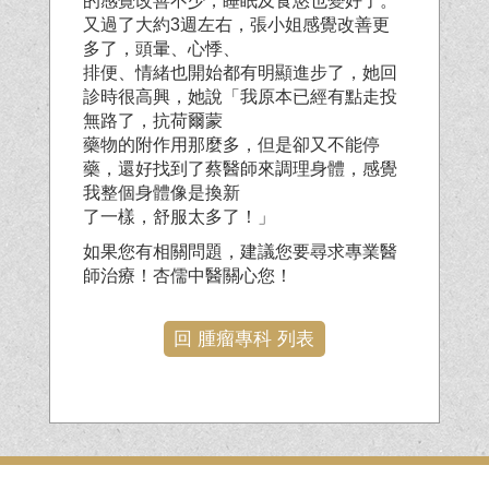
的感覺改善不少，睡眠及食慾也變好了。
又過了大約3週左右，張小姐感覺改善更
多了，頭暈、心悸、
排便、情緒也開始都有明顯進步了，她回
診時很高興，她說「我原本已經有點走投
無路了，抗荷爾蒙
藥物的附作用那麼多，但是卻又不能停
藥，還好找到了蔡醫師來調理身體，感覺
我整個身體像是換新
了一樣，舒服太多了！」
如果您有相關問題，建議您要尋求專業醫
師治療！杏儒中醫關心您！
回 腫瘤專科 列表