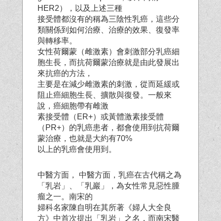
HER2），以及上述三種
接受體都沒有的稱為三陰性乳癌，這些分
類關係到如何治療、治療的效果、復發率
與轉移率。
女性荷爾蒙（雌激素）會刺激部分乳癌細
胞生長，而抗荷爾蒙治療就是由此發展出
來抗癌的方法，
主要是在減少雌激素的刺激，從而延緩或
阻止癌細胞生長、擴散與復發。一般來
說，癌細胞帶有雌激
素接受體（ER+）或黃體激素接受體
（PR+）的乳癌患者，都會使用到抗荷爾
蒙治療，也就是大約有70%
以上的乳癌會使用到。
中醫方面， 中醫方面，乳癌在古代稱之為
「乳岩」、「乳巖」，為女性常見惡性腫
瘤之一。南宋的
婦科名家陳自明在其所著《婦人大全良
方》中首次提出「乳岩」之名，而南宋醫