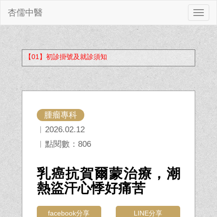
杏儒中醫
切
換
【01】初診掛號及就診須知
腫瘤專科
︱2026.02.12
︱點閱數：806
乳癌抗賀爾蒙治療，潮
熱盜汗心悸好痛苦
facebook分享
LINE分享