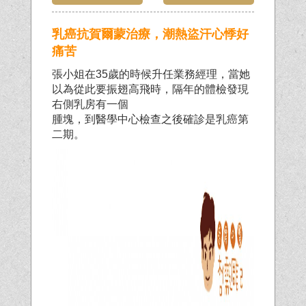
乳癌抗賀爾蒙治療，潮熱盜汗心悸好
痛苦
張小姐在35歲的時候升任業務經理，當她
以為從此要振翅高飛時，隔年的體檢發現
右側乳房有一個
腫塊，到醫學中心檢查之後確診是乳癌第
二期。