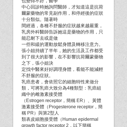
也變得不好，醫學
中心回診時她詢問醫師，才知道這是抗荷
爾蒙藥物的常見副作用，和停經後的症狀
十分類似。隨著時
間經過，各種不舒服的症狀越來越嚴重，
乳房外科醫師告訴她這是藥物的作用，只
能忍耐下去或是做
一些和緩的運動放鬆身體及轉移注意力。
張小姐持續了半年，她的生活及工作都受
到了很大的影響，在不影響抗荷爾蒙藥物
之下，張小姐決
定找中醫來好好調理身體，看能不能減輕
不舒服的症狀。
乳癌患者，會依照它的細胞特性來做分
類，可將乳癌大致分為4種類型：乳癌組
織中的雌激素接受體
（Estrogen receptor，簡稱 ER）、黃體
激素接受體（Progesterone receptor，簡
稱 PR）與第2型人
類表皮細胞接受體（Human epidermal
growth factor receptor 2，以下簡稱