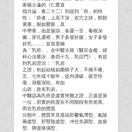
家楊士瀛的《仁齋直
指方論．卷二十二》則提到「癌」的特
性：「癌者，上高下深，岩穴之狀，顆顆
累垂，裂如瞽眼，其
中帶青，由是簇頭，各露一舌，毒根深
藏，穿孔通裡，男子多發於腹，女子多發
於乳……」並首度稱
為「乳癌」。在中醫古籍《醫宗金鑑．婦
科心法要訣．卷四十九．乳症門》，有提
到乳岩證治：「乳岩
之證，初起結核如圍棋子大，不痛不癢。
五、七年或十餘年，從內潰破，嵌空玲
瓏，洞竅深陷，有如
山岩，故名乳岩。」
中醫認為乳癌是虛實夾雜之證，正虛是第
一位，邪實的程度在不同階段有所差異。
而在乳癌的體質
分類中，體質常見度由肝鬱氣滯型、氣陰
兩虛型、肝腎陰虛型、冲任失調型、血瘀
型、脾虛痰濕型、