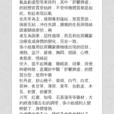
氣血虧虛型等來排列，其中「肝鬱脾虛」
的狀態皆貫穿始終，不管何種體質都是如
此。初起表現以氣
化失常為主，後期毒邪蘊結，形質受損，
痰瘀互結，冲任失調，腫瘤的生長與情緒
因素關係密切，兩
者互為因果，惡性循環，而且和抗荷爾蒙
治療造成身體的變化，完全一致。
張小姐服用抗荷爾蒙藥物後出現的症狀，
潮熱、盜汗、疲倦、胸悶、煩躁、心悸、
食慾差、情緒起
伏大、提不起興趣、睡眠差、頭暈、排便
時硬時散，是屬於中醫「肝鬱脾虛」的體
質分型，使用中藥
牡丹皮、炒山梔子、柴胡、白芍、白朮、
茯神、炙甘草、薄荷、黃芩、合歡皮、木
瓜、枳實、炒麥芽、
川芎、紅棗、知母、石菖蒲等等藥材，大
約經過3週左右的調理，張小姐感到人變
輕鬆了，身體發熱