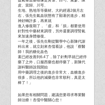
益氣養血藥物像是黃耆、白芍、黨蔘、陳
皮、當歸、川芎、
生地、熟地等等藥材。大約經過2個月左
右，張先生氣血狀態有了顯著的進步，精
神好轉許多，再來就
進入修復期了，「虛」和「損」都要使用
針對性中藥材來調理，另外還要調理腎氣
來加速身體修復。
一年之後，張先生剛從醫學中心新陳代謝
科出來，就立刻來杏儒看診，他說「蔡醫
師！我的糖化血色
素已經改善到6.4了，除了針劑早就已經停
藥了之外，口服西藥也都停藥了，新陳代
謝科醫師說我開始
用中藥調理之後的進步非常大，血糖進步
很多，所以他的減藥也非常順利，真是太
棒了！」
如果您有相關問題，建議您要尋求專業醫
師治療！杏儒中醫關心您！