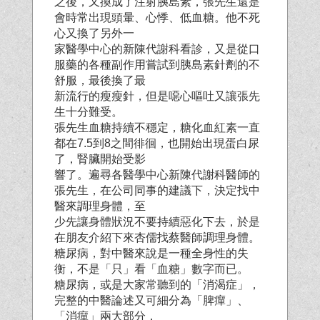
之後，又換成了注射胰島素，張先生還是
會時常出現頭暈、心悸、低血糖。他不死
心又換了另外一
家醫學中心的新陳代謝科看診，又是從口
服藥的各種副作用嘗試到胰島素針劑的不
舒服，最後換了最
新流行的瘦瘦針，但是噁心嘔吐又讓張先
生十分難受。
張先生血糖持續不穩定，糖化血紅素一直
都在7.5到8之間徘徊，也開始出現蛋白尿
了，腎臟開始受影
響了。遍尋各醫學中心新陳代謝科醫師的
張先生，在公司同事的建議下，決定找中
醫來調理身體，至
少先讓身體狀況不要持續惡化下去，於是
在朋友介紹下來杏儒找蔡醫師調理身體。
糖尿病，對中醫來說是一種全身性的失
衡，不是「只」看「血糖」數字而已。
糖尿病，或是大家常聽到的「消渴症」，
完整的中醫論述又可細分為「脾癉」、
「消癉」兩大部分，