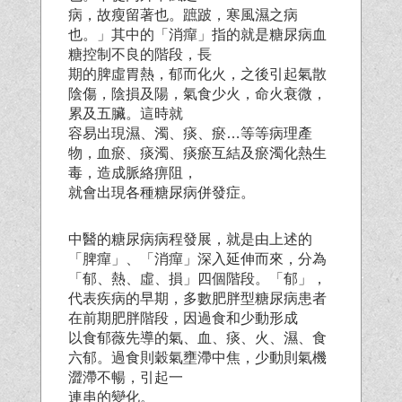
病，故瘦留著也。蹠跛，寒風濕之病
也。」其中的「消癉」指的就是糖尿病血
糖控制不良的階段，長
期的脾虛胃熱，郁而化火，之後引起氣散
陰傷，陰損及陽，氣食少火，命火衰微，
累及五臟。這時就
容易出現濕、濁、痰、瘀…等等病理產
物，血瘀、痰濁、痰瘀互結及瘀濁化熱生
毒，造成脈絡痹阻，
就會出現各種糖尿病併發症。
中醫的糖尿病病程發展，就是由上述的
「脾癉」、「消癉」深入延伸而來，分為
「郁、熱、虛、損」四個階段。「郁」，
代表疾病的早期，多數肥胖型糖尿病患者
在前期肥胖階段，因過食和少動形成
以食郁薇先導的氣、血、痰、火、濕、食
六郁。過食則穀氣壅滯中焦，少動則氣機
澀滯不暢，引起一
連串的變化。