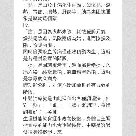
「熱」是由於中滿化生內熱，如痰熱、濕
熱、胃熱、腸熱、肝熱等，胰島素阻抗通
常是屬於這個階
段。
「虛」是因為火熱未除，耗散臟腑元氣，
燥熱傷陰進，氣陰兩虛為始，進而陰損及
陽，陰陽兩虛，
同時痰濁瘀血等病理產物積聚內生，這就
是各種併發症的階段。
「損」是因諸虛漸重，進而臟腑受損，久
病入絡，絡瘀脈損，氣血精津虧損，這就
是糖尿病久病身
體功能紊亂，即使不斷加藥也難有成效的
階段。
中醫治療就是由此延伸出各種調理法，針
對「熱」、「虛」、「損」來調理，身體
調養好了，各種
生理機能就會逐步改善恢復，身體自主調
控血糖的能力也會逐漸恢復。中藥是透過
修復身體機能，來