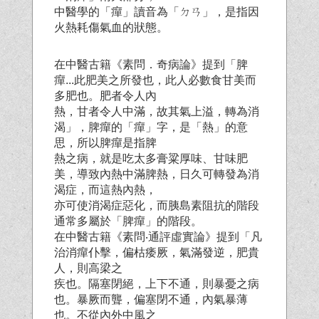
中醫學的「癉」讀音為「ㄉㄢ」，是指因
火熱耗傷氣血的狀態。
在中醫古籍《素問．奇病論》提到「脾
癉...此肥美之所發也，此人必數食甘美而
多肥也。肥者令人內
熱，甘者令人中滿，故其氣上溢，轉為消
渴」，脾癉的「癉」字，是「熱」的意
思，所以脾癉是指脾
熱之病，就是吃太多膏粱厚味、甘味肥
美，導致內熱中滿脾熱，日久可轉發為消
渴症，而這熱內熱，
亦可使消渴症惡化，而胰島素阻抗的階段
通常多屬於「脾癉」的階段。
在中醫古籍《素問‧通評虛實論》提到「凡
治消癉仆擊，偏枯痿厥，氣滿發逆，肥貴
人，則高梁之
疾也。隔塞閉絕，上下不通，則暴憂之病
也。暴厥而聾，偏塞閉不通，內氣暴薄
也。不從內外中風之