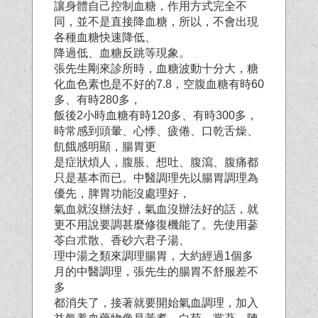
讓身體自己控制血糖，作用方式完全不
同，並不是直接降血糖，所以，不會出現
各種血糖快速降低、
降過低、血糖反跳等現象。
張先生剛來診所時，血糖波動十分大，糖
化血色素也是不好的7.8，空腹血糖有時60
多、有時280多，
飯後2小時血糖有時120多、有時300多，
時常感到頭暈、心悸、疲倦、口乾舌燥、
飢餓感明顯，腸胃更
是症狀煩人，腹脹、想吐、腹瀉、腹痛都
只是基本而已。中醫調理先以腸胃調理為
優先，脾胃功能沒
處理好，
氣血就沒辦法好，氣血沒辦法好的話，就
更不用說要調甚麼修復機能了。先使用蔘
苓白朮散、香砂六君子湯、
理中湯之類來調理腸胃，大約經過1個多
月的中醫調理，張先生的腸胃不舒服差不
多
都消失了，接著就要開始氣血調理，加入