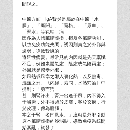
閒視之。
中醫方面，IgA腎炎是屬於在中醫「水
腫」、「癃閉」、「關格」、「尿血」、
「腎水」等範疇，病
因多為人體臟腑虛損，損及各臟腑功能，
以致免疫功能失調，誘因則責之於外邪與
過勞，導致腎臟的
遷延性病變。最常見的內因就是先天稟賦
不足，例如素體氣虛、陰虛或氣陰兩虛；
外因就是感受外邪，
如風熱或風寒之邪入裏化熱，以及熱毒、
濕熱之邪。《內經．素問．水熱穴論》中
提到：「勇而勞
甚，則腎汗出，腎汗出逢于風，內不得入
于臟腑，外不得越於皮膚，客於玄府，行
於皮理，傳為胕腫，
本之于腎，名曰風水。」這就是外邪引動
原本臟腑虛損的脆弱點，導致免疫系統開
始紊亂，觸發了