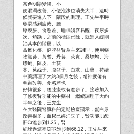
茶色明顯變淡、小
便混濁改善、小便泡沫也消失大半，這時
候就要進入下一階段的調理。王先生平時
容易感到疲倦、腰
膝痠脹、食慾差、睡眠淺容易醒、夜尿多
次、煩躁，之前的標症已除，就進入緩則
治其本的階段，以
益氣化瘀、健脾益腎為主來調理，使用藥
物黨蔘、黃耆、丹蔘、芡實、桑螵蛸、海
螵蛸、陳皮、土茯
苓、菟絲子、腹盆子、白朮、山藥，持續
中藥調理了大約3個月之後，精神疲倦有
明顯改善、食慾差也
好轉很多，腰膝痠軟有進步了。接著加入
了修復腎功能的中藥材，繼續調理了大約
半年之後，王先生
在大醫院腎臟科的定期檢查顯示，蛋白尿
改善很多，血尿已經消失了，腎功能肌酸
酐Cr進步到1.25，腎
絲球過濾率GFR進步到66.12，王先生來