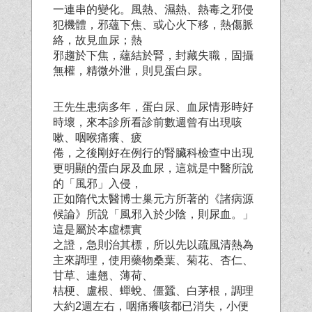
一連串的變化。風熱、濕熱、熱毒之邪侵
犯機體，邪蘊下焦、或心火下移，熱傷脈
絡，故見血尿；熱
邪趨於下焦，蘊結於腎，封藏失職，固攝
無權，精微外泄，則見蛋白尿。
王先生患病多年，蛋白尿、血尿情形時好
時壞，來本診所看診前數週曾有出現咳
嗽、咽喉痛癢、疲
倦，之後剛好在例行的腎臟科檢查中出現
更明顯的蛋白尿及血尿，這就是中醫所說
的「風邪」入侵，
正如隋代太醫博士巢元方所著的《諸病源
候論》所說「風邪入於少陰，則尿血。」
這是屬於本虛標實
之證，急則治其標，所以先以疏風清熱為
主來調理，使用藥物桑葉、菊花、杏仁、
甘草、連翹、薄荷、
桔梗、盧根、蟬蛻、僵蠶、白茅根，調理
大約2週左右，咽痛癢咳都已消失，小便