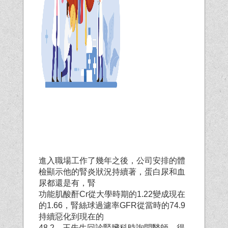
進入職場工作了幾年之後，公司安排的體
檢顯示他的腎炎狀況持續著，蛋白尿和血
尿都還是有，腎
功能肌酸酐Cr從大學時期的1.22變成現在
的1.66，腎絲球過濾率GFR從當時的74.9
持續惡化到現在的
48.2。王先生回診腎臟科時詢問醫師，得