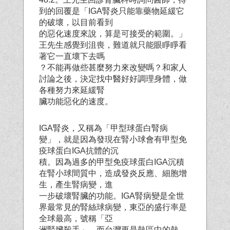
到的回覆是「IGA腎炎只能靠藥物延緩它
的破壞，以目前看到
的惡化速度來說，算是可接受的範圍。」
王先生感覺到沮喪，難道就只能眼睜睜看
著它一直壞下去嗎
？不能再做些甚麼努力來改變嗎？和家人
討論之後，決定找中醫好好調理身體，做
各種努力來延緩腎
臟功能惡化的速度。
IGA腎炎，又稱為「甲型球蛋白腎病
變」，就是因為發現在腎小球會有甲型免
疫球蛋白IGA抗體的沉
積。因為過多的甲型免疫球蛋白IGA沉積
在腎小球間質中，造成發炎反應、細胞增
生，產生腎病變，進
一步破壞腎臟的功能。IGA腎病變是全世
界最常見的腎絲球病變，東亞的盛行率是
全球最高，號稱「亞
洲腎臟殺手」，而台灣更是熱區中的熱