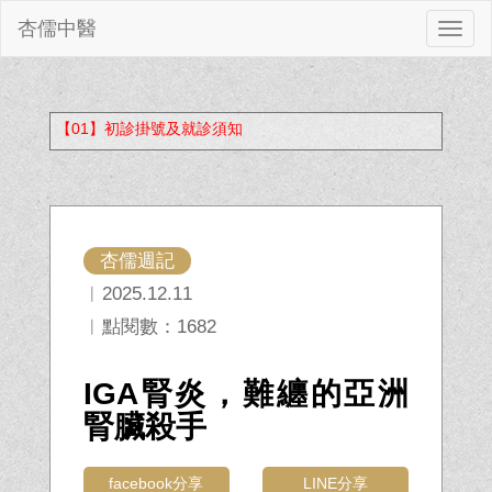
杏儒中醫
切
換
【01】初診掛號及就診須知
杏儒週記
︱2025.12.11
︱點閱數：1682
IGA腎炎，難纏的亞洲
腎臟殺手
facebook分享
LINE分享