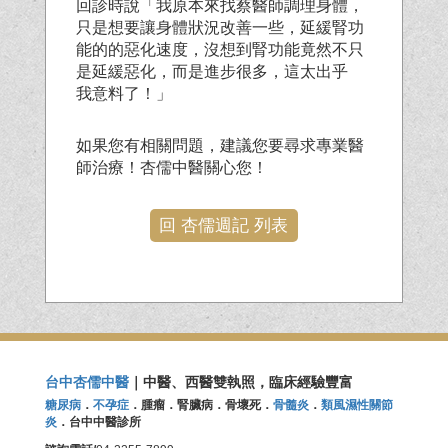
回診時說「我原本來找蔡醫師調理身體，
只是想要讓身體狀況
改善一些，延緩腎功
能的的惡化速度，沒想到腎功能竟然不只
是延緩惡化，而是進步很多，這太出乎
我意料了！」
如果您有相關問題，建議您要尋求專業醫
師治療！杏儒中醫關心您！
回 杏儒週記 列表
台中杏儒中醫
｜中醫、西醫雙執照，臨床經驗豐富
糖尿病
．
不孕症
．腫瘤．腎臟病．骨壞死．
骨髓炎
．
類風濕性關節
炎
．台中中醫診所