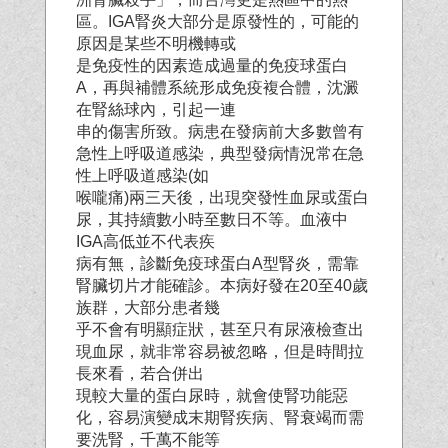
區。IGA腎炎大部分是原發性的，可能的
原因是某些不明機轉或
是免疫性的因素造成過量的免疫球蛋白
A，再與補體系統形成免疫複合體，沈澱
在腎絲球內，引起一連
串的傷害所致。病患在發病前大多數曾有
急性上呼吸道感染，典型發病情況常在急
性上呼吸道感染(如
喉嚨痛)兩三天後，出現突發性血尿或蛋白
尿，其持續數小時至數日不等。血液中
IGA高低並不代表疾
病有無，診斷免疫球蛋白A型腎炎，需靠
腎臟切片才能確診。本病好發在20至40歲
族群，大部分患者幾
乎不會有明顯症狀，甚至只有尿液檢查出
現血尿，就非常容易被忽略，但是時間拉
長來看，若合併出
現較大量的蛋白尿時，就會使腎功能惡
化，容易演變成末期腎疾病、腎衰竭而需
要洗腎，千萬不能等