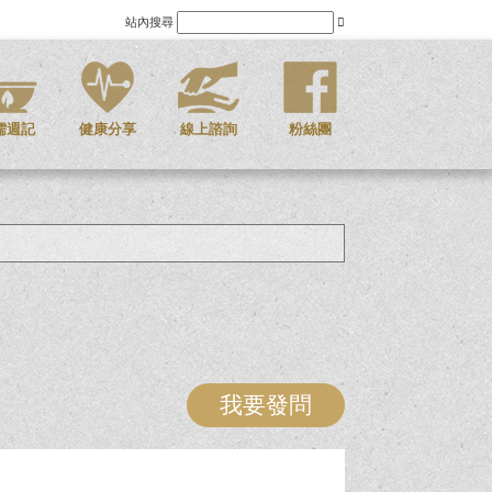
站內搜尋
儒週記
健康分享
線上諮詢
粉絲團
我要發問