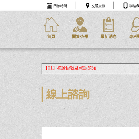
門診時間
交通資訊
聯絡
首頁
關於杏儒
最新消息
專科
【01】初診掛號及就診須知
線上諮詢