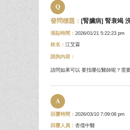
Q
發問標題：
[腎臟病] 腎衰竭
張貼時間：
2026/01/21 5:22:23 pm
姓名：
江艾霖
諮詢內容：
請問如果可以 要找哪位醫師呢？需
A
回覆時間：
2026/03/10 7:09:08 pm
回覆人員：
杏儒中醫