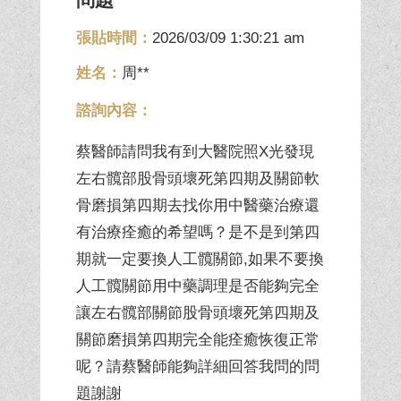
張貼時間：
2026/03/09 1:30:21 am
姓名：
周**
諮詢內容：
蔡醫師請問我有到大醫院照X光發現
左右髖部股骨頭壞死第四期及關節軟
骨磨損第四期去找你用中醫藥治療還
有治療痊癒的希望嗎？是不是到第四
期就一定要換人工髖關節,如果不要換
人工髖關節用中藥調理是否能夠完全
讓左右髖部關節股骨頭壞死第四期及
關節磨損第四期完全能痊癒恢復正常
呢？請蔡醫師能夠詳細回答我問的問
題謝謝