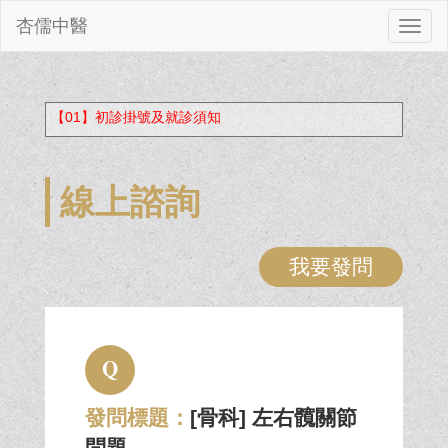
杏儒中醫
切
換
【01】初診掛號及就診須知
線上諮詢
我要發問
Q
發問標題：
[骨科] 左右髖關節
問題