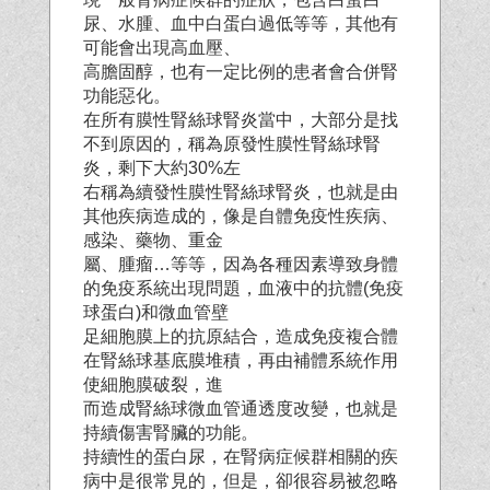
尿、水腫、血中白蛋白過低等等，其他有
可能會出現高血壓、
高膽固醇，也有一定比例的患者會合併腎
功能惡化。
在所有膜性腎絲球腎炎當中，大部分是找
不到原因的，稱為原發性膜性腎絲球腎
炎，剩下大約30%左
右稱為續發性膜性腎絲球腎炎，也就是由
其他疾病造成的，像是自體免疫性疾病、
感染、藥物、重金
屬、腫瘤…等等，因為各種因素導致身體
的免疫系統出現問題，血液中的抗體(免疫
球蛋白)和微血管壁
足細胞膜上的抗原結合，造成免疫複合體
在腎絲球基底膜堆積，再由補體系統作用
使細胞膜破裂，進
而造成腎絲球微血管通透度改變，也就是
持續傷害腎臟的功能。
持續性的蛋白尿，在腎病症候群相關的疾
病中是很常見的，但是，卻很容易被忽略