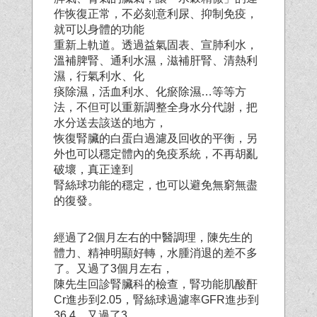
作恢復正常，不必刻意利尿、抑制免疫，
就可以身體的功能
重新上軌道。透過益氣固表、宣肺利水，
溫補脾腎、通利水濕，滋補肝腎、清熱利
濕，行氣利水、化
痰除濕，活血利水、化瘀除濕…等等方
法，不但可以重新調整全身水分代謝，把
水分送去該送的地方，
恢復腎臟的白蛋白過濾及回收的平衡，另
外也可以穩定體內的免疫系統，不再胡亂
破壞，真正達到
腎絲球功能的穩定，也可以避免無窮無盡
的復發。
經過了2個月左右的中醫調理，陳先生的
體力、精神明顯好轉，水腫消退的差不多
了。又過了3個月
左右，
陳先生回診腎臟科的檢查，腎功能肌酸酐
Cr進步到2.05，腎絲球過濾率GFR進步到
36.4。又過了3