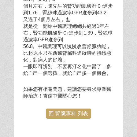
個月左右，陳先生的腎功能肌酸酐Ｃr進步
到1.76，腎絲球過濾率GFR進步到43.2。
又過了4個月左右，也
就是從一開始中醫調理總總共經過1年左
右，腎功能肌酸酐Ｃr進步到1.39，腎絲球
過濾率GFR進步到
56.8。中醫調理可以慢慢改善腎臟功能，
比起原本只在西醫腎臟科追蹤時的持續惡
化，對病人的好壞，
一眼即可辨別，不要再汙名化中醫了，多
給自己一個選擇，就給自己多一個機會。
如果您有相關問題，建議您要尋求專業醫
師治療！杏儒中醫關心您！
回 腎臟專科 列表