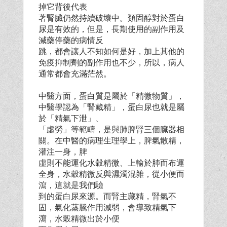
掉它背後代表
著腎臟仍然持續破壞中。類固醇對於蛋白
尿是有效的，但是，長期使用的副作用及
減藥停藥的病情反
跳，都會讓人不知如何是好，加上其他的
免疫抑制劑的副作用也不少，所以，病人
通常都會充滿茫然。
中醫方面，蛋白質是屬於「精微物質」，
中醫學認為「腎藏精」，蛋白尿也就是屬
於「精氣下泄」、
「虛勞」等範疇，是與肺脾腎三個臟器相
關。在中醫的病理生理學上，脾氣散精，
灌注一身，脾
虛則不能運化水穀精微、上輸於肺而布運
全身，水穀精微反與濕濁混雜，從小便而
瀉，這就是我們驗
到的蛋白尿來源。而腎主藏精，腎氣不
固，氣化蒸騰作用減弱，會導致精氣下
瀉，水穀精微出於小便