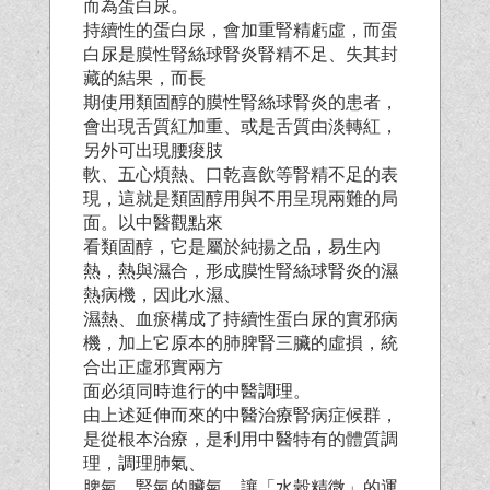
而為蛋白尿。
持續性的蛋白尿，會加重腎精虧虛，而蛋
白尿是膜性腎絲球腎炎腎精不足、失其封
藏的結果，而長
期使用類固醇的膜性腎絲球腎炎的患者，
會出現舌質紅加重、或是舌質由淡轉紅，
另外可出現腰痠肢
軟、五心煩熱、口乾喜飲等腎精不足的表
現，這就是類固醇用與不用呈現兩難的局
面。以中醫觀點來
看類固醇，它是屬於純揚之品，易生內
熱，熱與濕合，形成膜性腎絲球腎炎的濕
熱病機，因此水濕、
濕熱、血瘀構成了持續性蛋白尿的實邪病
機，加上它原本的肺脾腎三臟的虛損，統
合出正虛邪實兩方
面必須同時進行的中醫調理。
由上述延伸而來的中醫治療腎病症候群，
是從根本治療，是利用中醫特有的體質調
理，調理肺氣、
脾氣、腎氣的臟氣，讓「水穀精微」的運