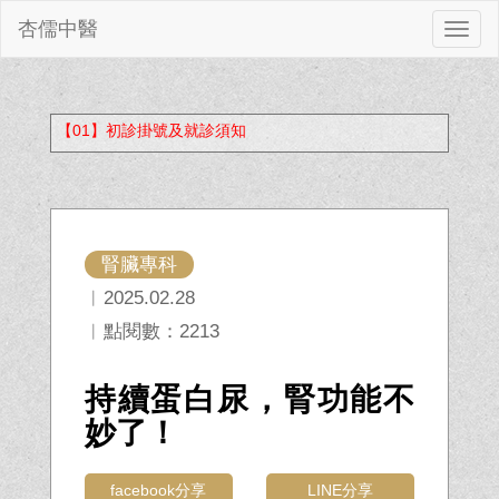
杏儒中醫
切
換
【01】初診掛號及就診須知
腎臟專科
︱2025.02.28
︱點閱數：2213
持續蛋白尿，腎功能不
妙了！
facebook分享
LINE分享