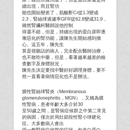
續出現，而且腎功
能也開始變差了，肌酸酐Cr從1.3變成
2.3，腎絲球過濾率GFR從62.8變成31.9，
雖然腎臟科醫師說他控制
得還不錯，但是，持續出現的蛋白尿即逐
漸惡化的腎功能，讓陳先生開始感到擔
心。這五年，陳先生
算是很聽話的病人，完全配合醫師治療，
也不敢吃中藥，但是，看著越來越差的檢
查數字及身體狀況，
陳先生決定要找中醫好好調理身體，要不
然一直看著病情惡化也不是辦法。
膜性腎絲球腎炎（Membranous
glomerulonephritis，MGN），又稱為膜
性腎病，患者年齡大多介於30
至50歲之間，是腎病症候群之中第二常見
的病因，僅次於局灶節段性腎小球硬化
症。大多數病人會出
現一般腎病症候群的症狀，包含白蛋白