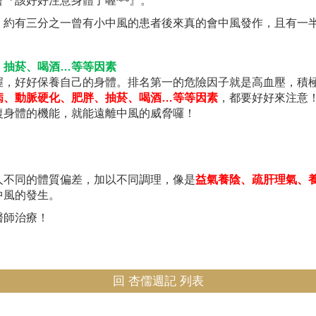
『該好好注意身體了喔~~』。
，約有三分之一曾有小中風的患者後來真的會中風發作，且有一
、抽菸、喝酒…等等因素
握，好好保養自己的身體。排名第一的危險因子就是高血壓，積
病、動脈硬化、肥胖、抽菸、喝酒…
等等因素
，都要好好來注意
復身體的機能，就能遠離中風的威脅囉！
人不同的體質偏差，加以不同調理，像是
益氣養陰、疏肝理氣、
中風的發生。
醫師治療！
回 杏儒週記 列表