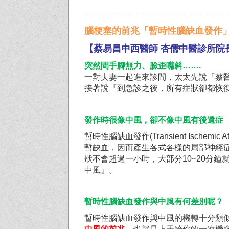
腦梗塞的前兆「暫時性腦缺血發作
【蔡易昌中西醫師
杏儒中醫診所院
突然間手腳無力、臉歪嘴斜
…….
一對夫妻一起進來診間，太太先說『蔡
接著說『到急診之後，所有症狀卻都恢
發作時很像中風，卻不像中風有後遺症
暫時性腦缺血發作(Transient Isc
暫缺血，因而產生各式各樣的局部神經
狀不會超過一小時，大部分10~20分
中風』。
暫時性腦缺血發作與中風有何差別呢？
暫時性腦缺血發作與中風的機轉十分類