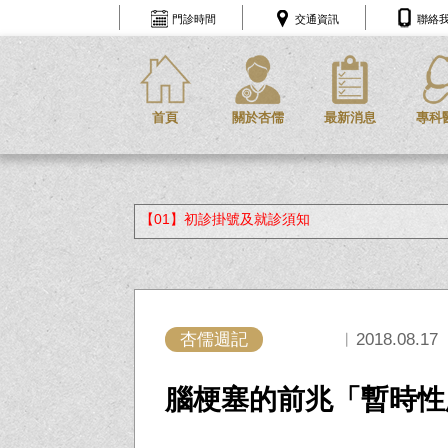
門診時間
交通資訊
聯絡
首頁
關於杏儒
最新消息
專科
【01】初診掛號及就診須知
杏儒週記
︱2018.08.17
腦梗塞的前兆「暫時性