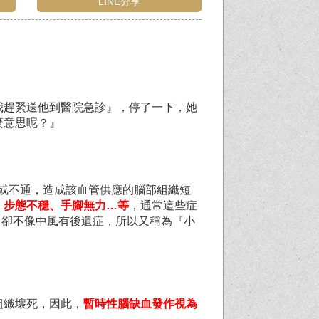
LINE分享
我趕緊送他到醫院急診』，停了一下，她
麼意思呢？』
管暫時阻塞或不通，造成該血管供應的腦部組織短
、步態不穩、手腳無力…
等
，通常這些症
，卻不像中風有後遺症，所以又稱為『小
組織壞死，因此，
暫時性腦缺血發作視為