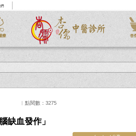
我們
醫療
杏
︱點閱數：3275
腦缺血發作」