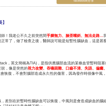
facebook分享
」
長】
醫師！我老公不久之前突然間
手腳無力、臉歪嘴斜、無法走路
…
復正常了，做了檢查之後，醫師說可能是短暫性腦缺血，這是甚
hemic Attack，英文簡稱為TIA)，是指供應腦部血流的某條血
症狀，像是突然的
視力改變、吞嚥困難、口齒不清、失語、偏癱
鐘就會恢復，不會對腦部造成永久性的傷害，因為發作時很像中風
似，差別在於暫時性腦缺血可以恢復，中風則是會造成缺血的腦