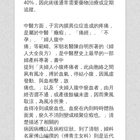
40%，因此術後通常需要藥物治療或定期
追蹤。
中醫方面，子宮內膜異位症造成的疼痛，
是屬於中醫「癥瘕」、「痛經」、「不
孕」、「婦人腹中
痛」等範疇。宋朝名醫陳自明所著的《婦
人大全良方》，是中醫歷史上最早的一部
婦產科專著，書中
提到「夫婦人小腹疼痛者，此由胞絡之間
夙有風冷，搏於血氣，停結小腹，因風虛
發動、與血相擊，故
痛也。」以及「夫婦人腹中瘀血者，由月
經否澀不通，或產後餘穢未盡，因而乘風
取涼，為風冷所乘，
血得冷則成瘀血也。血瘀在內則時時體熱
面黃，瘀久不消則變成積聚症瘕也。」清
楚描述了相關的
病因病機以及病程症狀。到了清朝，婦科
名家傅山編撰的《傅青主女科》則是近代