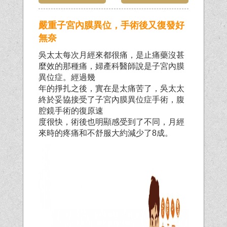
嚴重子宮內膜異位，手術後又復發好
無奈
吳太太每次月經來都很痛，是止痛藥沒甚
麼效的那種痛，婦產科醫師說是子宮內膜
異位症。經過幾
年的掙扎之後，實在是太痛苦了，吳太太
終於妥協接受了子宮內膜異位症手術，腹
腔鏡手術的復原速
度很快，術後也明顯感受到了不同，月經
來時的疼痛和不舒服大約減少了8成。