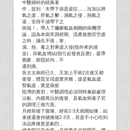
中醫婦科的經典著
作，提到「夫帶下俱是虛症……況加以脾
氣之虛，肝氣之鬱，濕氣之侵，熱氣之
逼，安得不成帶下之
病哉！」帶入了臟腑氣血相關的病機理
論，認為本病常因經期、流產後胞宮空虛
之時，攝生不慎，寒、
濕、熱、毒之邪乘虛入侵(指外來的感
染)，與氣血博結(指引起發炎反應)，凝滯
胞脈，瘀阻於內，不
通則痛。
吳太太病程已久、又加上手術2次後又都
復發，體質呈現虛實夾雜，虛是氣血虛、
腎氣虛，實是痰瘀
阻滯的實邪，中醫調理必須同時兼顧處理
沾黏、內膜異位的復發、及氣血卵巢子宮
的調理三個方面。
月經前後下腹痛、經前2-3天就開始痛，結
束後還會持續痛個2-3天，若是不小心吃到
冰品疼痛更是劇烈，