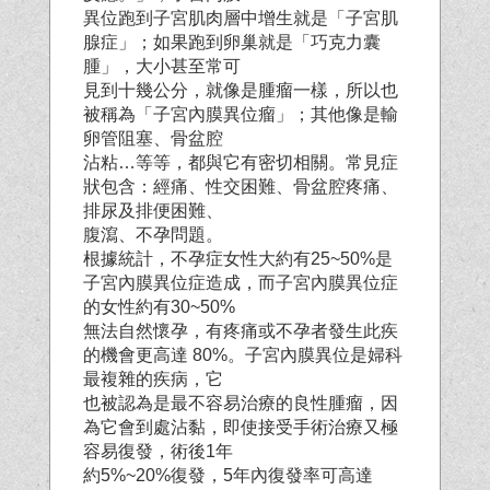
異位跑到子宮肌肉層中增生就是「子宮肌
腺症」；如果跑到卵巢就是「巧克力囊
腫」，大小甚至常可
見到十幾公分，就像是腫瘤一樣，所以也
被稱為「子宮內膜異位瘤」；其他像是輸
卵管阻塞、骨盆腔
沾粘…等等，都與它有密切相關。常見症
狀包含：經痛、性交困難、骨盆腔疼痛、
排尿及排便困難、
腹瀉、不孕問題。
根據統計，不孕症女性大約有25~50%是
子宮內膜異位症造成，而子宮內膜異位症
的女性約有30~50%
無法自然懷孕，有疼痛或不孕者發生此疾
的機會更高達 80%。子宮內膜異位是婦科
最複雜的疾病，它
也被認為是最不容易治療的良性腫瘤，因
為它會到處沾黏，即使接受手術治療又極
容易復發，術後1年
約5%~20%復發，5年內復發率可高達