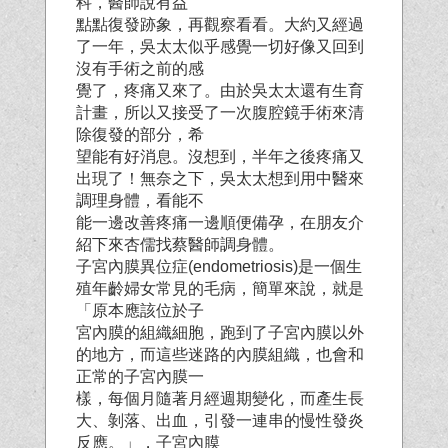
科，醫師說有益
點點復發跡象，再觀察看看。大約又經過
了一年，吳太太似乎感覺一切好像又回到
沒有手術之前的感
覺了，疼痛又來了。由於吳太太還有生育
計畫，所以又接受了一次腹腔鏡手術來清
除復發的部分，希
望能有好消息。沒想到，半年之後疼痛又
出現了！無奈之下，吳太太想到用中醫來
調理身體，看能不
能一邊改善疼痛一邊順便備孕，在朋友介
紹下來杏儒找蔡醫師調身體。
子宮內膜異位症(endometriosis)是一個生
殖年齡婦女常見的毛病，簡單來說，就是
「原本應該位於子
宮內膜的組織細胞，跑到了子宮內膜以外
的地方，而這些迷路的內膜組織，也會和
正常的子宮內膜一
樣，每個月隨著月經週期變化，而產生長
大、剝落、出血，引發一連串的慢性發炎
反應。」，子宮內膜