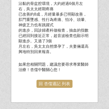
沾黏的骨盆腔環境，大約經過6個月左
右，吳太太經期疼痛
已改善約8成，月經量暴多已明顯改善，
肛門重墜感、性行為疼痛、怕冷、頭暈、
神疲乏力也有跳躍式
的進步，回診婦產科做檢查，抽血的指數
已經回到接近正常，超音波檢查也顯示明
顯進步。又過了3個
月左右，吳太太自然懷孕了，夫妻倆還高
興地特別回來報喜。
如果您相關問題，建議您要尋求專業醫師
治療！杏儒中醫關心您！
回 杏儒週記 列表