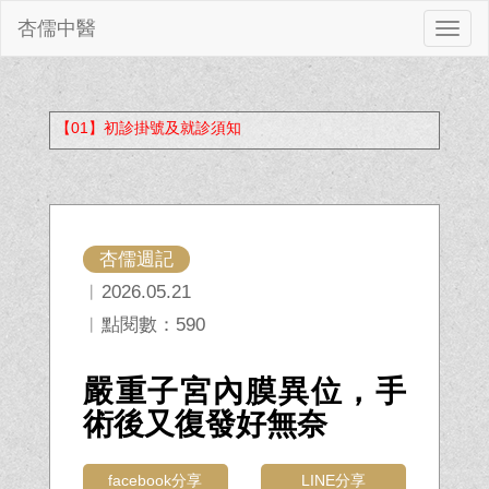
杏儒中醫
切
換
【01】初診掛號及就診須知
杏儒週記
︱2026.05.21
︱點閱數：590
嚴重子宮內膜異位，手
術後又復發好無奈
facebook分享
LINE分享