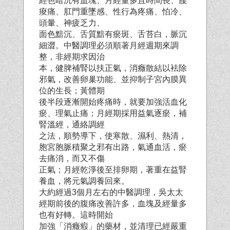
經色暗沉有血塊、月經量多且時間長、腰
痠痛、肛門重墜感、性行為疼痛、怕冷、
頭暈、神疲乏力、
面色黯沉、舌質黯有瘀斑、舌苔白，脈沉
細澀。中醫調理必須順著月經週期來調
整，非經期求因治
本，健脾補腎以扶正氣，消癥散結以袪除
邪氣，改善卵巢功能、並抑制子宮內膜異
位的生長；黃體期
後半段逐漸開始疼痛時，就要加強活血化
瘀、理氣止痛；月經期採用益氣逐瘀，補
腎溫經，通絡調經
之法，順勢導下，使寒散、濕利、熱清，
胞宮胞脈積聚之邪有出路，氣通血活，瘀
去痛消，而又不傷
正氣；月經乾淨後至排卵期，著重在益腎
養血，將元氣調養回來。
大約經過3個月左右的中醫調理，吳太太
經期前後的腹痛改善許多，血塊及經量多
也有好轉。這時開
始
加強「消癥瘕」的藥材，並清理已經嚴重