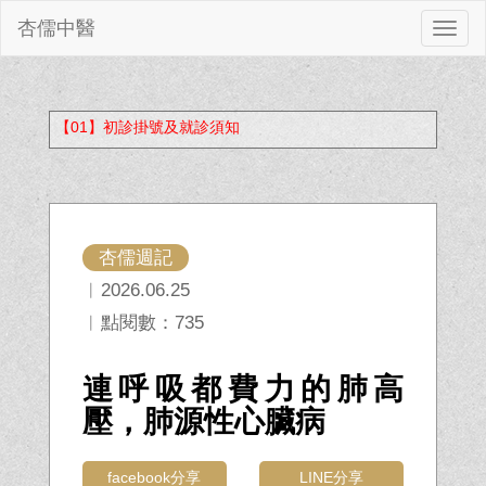
杏儒中醫
切
換
【01】初診掛號及就診須知
杏儒週記
︱2026.06.25
︱點閱數：735
連呼吸都費力的肺高
壓，肺源性心臟病
facebook分享
LINE分享