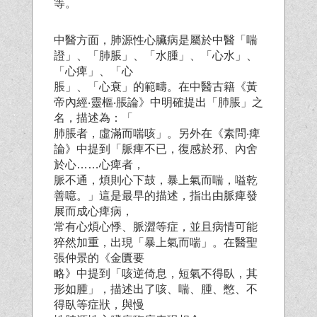
等。
中醫方面，肺源性心臟病是屬於中醫「喘
證」、「肺脹」、「水腫」、「心水」、
「心痺」、「心
脹」、「心衰」的範疇。在中醫古籍《黃
帝內經‧靈樞‧脹論》中明確提出「肺脹」之
名，描述為：「
肺脹者，虛滿而喘咳」。另外在《素問‧痺
論》中提到「脈痺不已，復感於邪、內舍
於心……心痺者，
脈不通，煩則心下鼓，暴上氣而喘，嗌乾
善噫。」這是最早的描述，指出由脈痺發
展而成心痺病，
常有心煩心悸、脈澀等症，並且病情可能
猝然加重，出現「暴上氣而喘」。在醫聖
張仲景的《金匱要
略》中提到「咳逆倚息，短氣不得臥，其
形如腫」，描述出了咳、喘、腫、憋、不
得臥等症狀，與慢