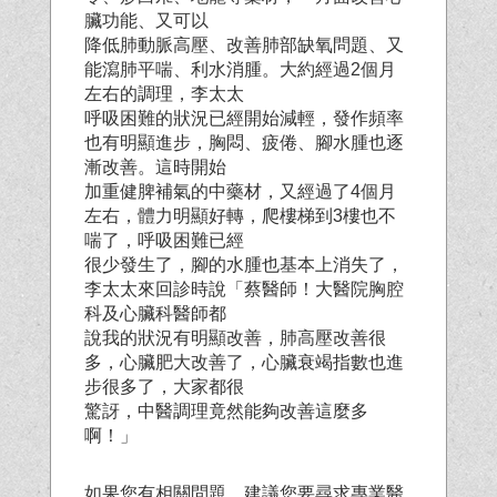
臟功能、又可以
降低肺動脈高壓、改善肺部缺氧問題、又
能瀉肺平喘、利水消腫。大約經過2個月
左右的調理，李太太
呼吸困難的狀況已經開始減輕，發作頻率
也有明顯進步，胸悶、疲倦、腳水腫也逐
漸改善。這時開始
加重健脾補氣的中藥材，又經過了4個月
左右，體力明顯好轉，爬樓梯到3樓也不
喘了，呼吸困難已經
很少發生了，腳的水腫也基本上消失了，
李太太來回診時說「蔡醫師！大醫院胸腔
科及心臟科醫師都
說我的狀況有明顯改善，肺高壓改善很
多，心臟肥大改善了，心臟衰竭指數也進
步很多了，大家都很
驚訝，中醫調理竟然能夠改善這麼多
啊！」
如果您有相關問題，建議您要尋求專業醫