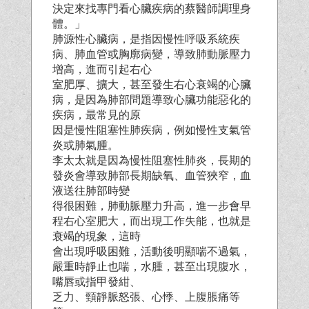
決定來找專門看心臟疾病的蔡醫師調理身
體。」
肺源性心臟病，是指因慢性呼吸系統疾
病、肺血管或胸廓病變，導致肺動脈壓力
增高，進而引起右心
室肥厚、擴大，甚至發生右心衰竭的心臟
病，是因為肺部問題導致心臟功能惡化的
疾病，最常見的原
因是慢性阻塞性肺疾病，例如慢性支氣管
炎或肺氣腫。
李太太就是因為慢性阻塞性肺炎，長期的
發炎會導致肺部長期缺氧、血管狹窄，血
液送往肺部時變
得很困難，肺動脈壓力升高，進一步會早
程右心室肥大，而出現工作失能，也就是
衰竭的現象，這時
會出現呼吸困難，活動後明顯喘不過氣，
嚴重時靜止也喘，水腫，甚至出現腹水，
嘴唇或指甲發紺、
乏力、頸靜脈怒張、心悸、上腹脹痛等