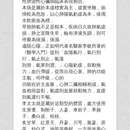
性肺源性心臟病臨床表現相合。
本病是屬於本虛標實為主，虛實夾雜，病
情較為危急，以心肺陽氣虧虛為本，痰濁
水飲瘀血為標，
早期肺氣不足是根本，疾病日久致肺氣虛
損，肺之宣降失常，輸布津液失調，則可
停聚為痰濕，痰濕
遏阻心陽，正如明代著名醫家李梃所著的
《醫學入門》提到「血隨氣行，氣行則
行，氣止則止，氣溫
則滑，氣寒則澀。」心陽虧虛，鼓動無
力，血行滯緩，從而出現心衰。肺的功能
主氣，司呼吸，心的
功能在於主血脈，心肺二臟相輔相成，氣
血相得益彰，氣虛則血脈鼓動無力，血虛
則氣運行不暢。
李太太就是屬於這類型的體質，處方使用
生黃耆、制附子、人蔘、車前子、葶藶
子、桑白皮、桂枝、
炙甘草、紅景天、丹蔘、川芎，黨蔘、茯
苓、炒白朮、地龍等藥材，一方面改善心