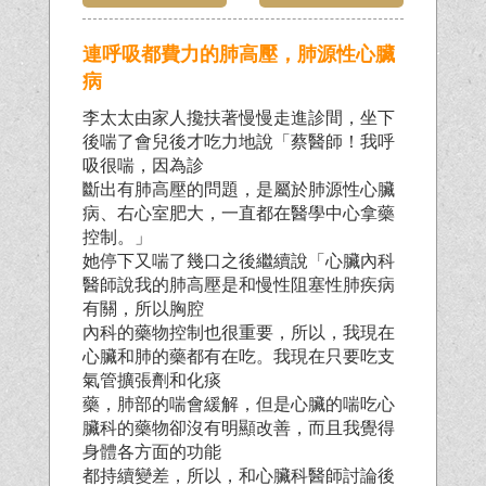
連呼吸都費力的肺高壓，肺源性心臟
病
李太太由家人攙扶著慢慢走進診間，坐下
後喘了會兒後才吃力地說「蔡醫師！我呼
吸很喘，因為診
斷出有肺高壓的問題，是屬於肺源性心臟
病、右心室肥大，一直都在醫學中心拿藥
控制。」
她停下又喘了幾口之後繼續說「心臟內科
醫師說我的肺高壓是和慢性阻塞性肺疾病
有關，所以胸腔
內科的藥物控制也很重要，所以，我現在
心臟和肺的藥都有在吃。我現在只要吃支
氣管擴張劑和化痰
藥，肺部的喘會緩解，但是心臟的喘吃心
臟科的藥物卻沒有明顯改善，而且我覺得
身體各方面的功能
都持續變差，所以，和心臟科醫師討論後